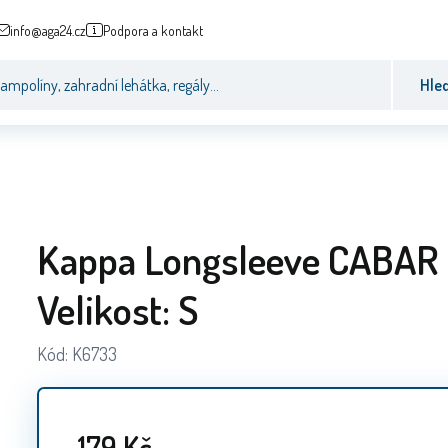
info@aga24.cz
Podpora a kontakt
Hle
Kappa Longsleeve CABAR 
Velikost: S
Kód:
K6733
179
Kč