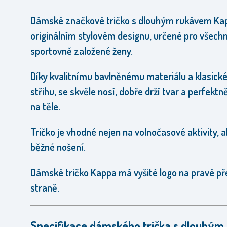
Dámské značkové tričko s dlouhým rukávem Ka
originálním stylovém designu, určené pro všech
sportovně založené ženy.
Díky kvalitnímu bavlněnému materiálu a klasic
střihu, se skvěle
nosí, dobře drží tvar a perfektn
na těle.
Tričko je vhodné nejen na volnočasové aktivity, al
běžné nošení.
Dámské tričko Kappa má vyšité logo na pravé př
straně.
Specifikace dámského trička s dlouhým