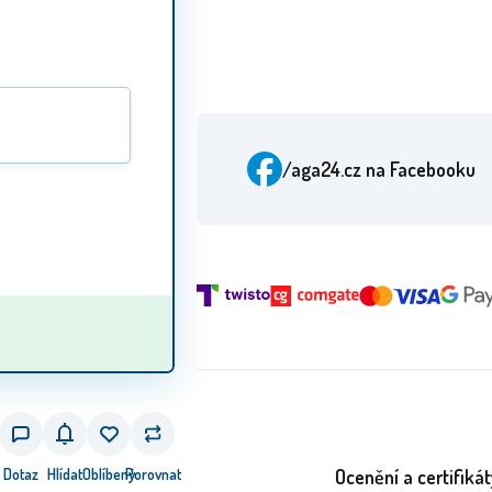
/aga24.cz
na Facebooku
Dotaz
Hlídat
Oblíbený
Porovnat
Ocenění a certifikát