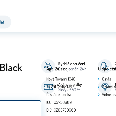
dat
Black
Rychlé doručení
Aga 24 s.r.o.
O společn
Od objednání 24 h
Nová Tovární 1940
O nás
Akční nabídky
73701 Český Těšín
S námi 
Slevy až 50 %
Česká republika
Volné pr
IČO: 03730689
DIČ: CZ03730689