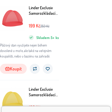
Linder Exclusiv
Samorozkládací
plážový stan
SM02 Červený
199
Kč
259
Kč
Skladem
5+
ks
Plážový stan využijete nejen během
dovolené u moře, ale také na veřejném
koupališti, nebo u bazénu na zahradě.
Koupit
Linder Exclusiv
Samorozkládací
plážový stan
SM02 Žlutý
199
Kč
249
Kč