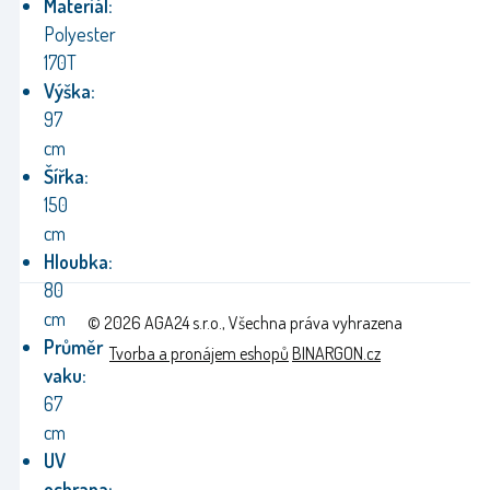
Materiál:
Polyester
170T
Výška:
97
cm
Šířka:
150
cm
Hloubka:
80
cm
© 2026 AGA24 s.r.o., Všechna práva vyhrazena
Průměr
Tvorba a pronájem eshopů
BINARGON.cz
vaku:
67
cm
UV
ochrana: