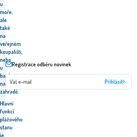
u
moře,
ale
také
na
veřejném
koupališti,
nebo
Registrace odběru novinek
u
bazénu
Přihlásit
na
zahradě.
Hlavní
funkcí
plážového
stanu
je