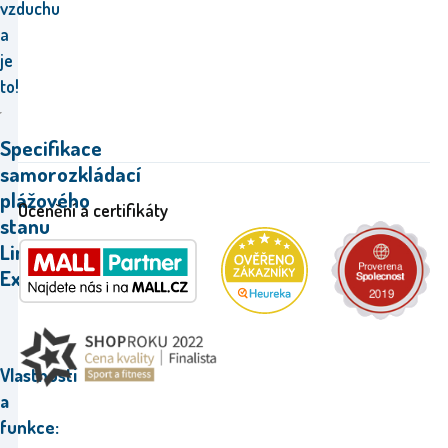
vzduchu
a
je
to!
Specifikace
samorozkládací
plážového
Ocenění a certifikáty
stanu
Linder
Exclusiv.
Vlastnosti
a
funkce: