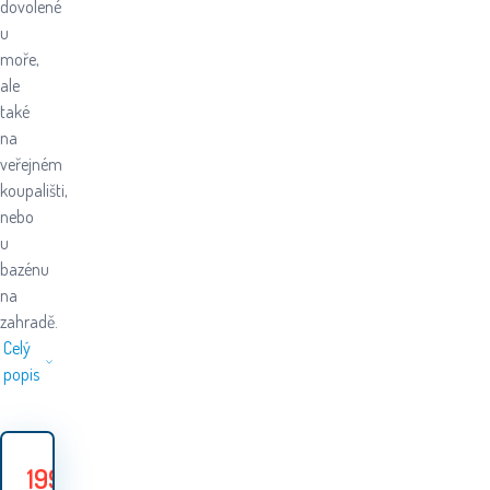
dovolené
u
moře,
ale
také
na
veřejném
koupališti,
nebo
u
bazénu
na
zahradě.
Celý
popis
199
Kč
259
Kč
Ušetříte
60
Kč