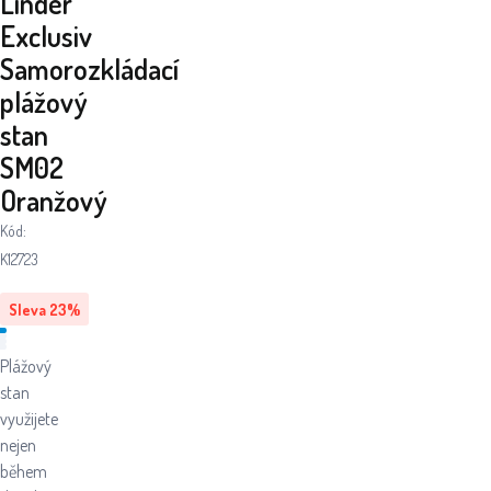
Linder
Exclusiv
Samorozkládací
plážový
stan
SM02
Oranžový
Kód:
K12723
Sleva
23
%
Plážový
stan
využijete
nejen
během