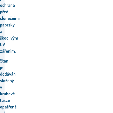
ochrana
před
slunečními
paprsky
a
škodlivým
UV
zářením.
Stan
je
dodáván
složený
v
kruhové
tašce
opatřené