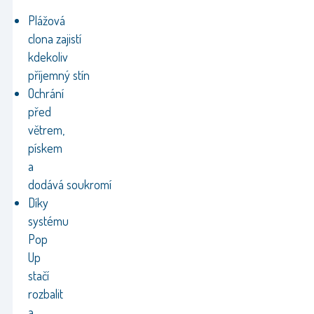
Plážová
clona zajistí
kdekoliv
příjemný stín
Ochrání
před
větrem,
pískem
a
dodává soukromí
Díky
systému
Pop
Up
stačí
rozbalit
a