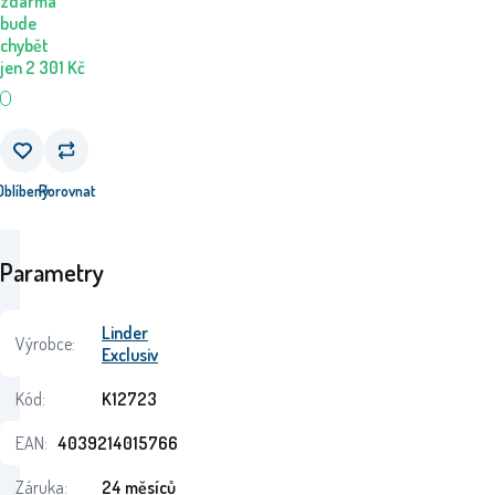
zdarma
bude
chybět
jen
2 301
Kč
Oblíbený
Porovnat
Parametry
Linder
Výrobce:
Exclusiv
Kód:
K12723
EAN:
4039214015766
Záruka:
24 měsíců