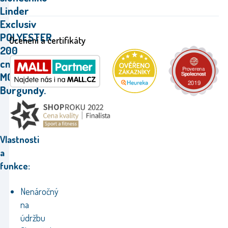
Linder
Exclusiv
POLYESTER
Ocenění a certifikáty
200
cm
MC200P
Burgundy.
Vlastnosti
a
funkce:
Nenáročný
na
údržbu