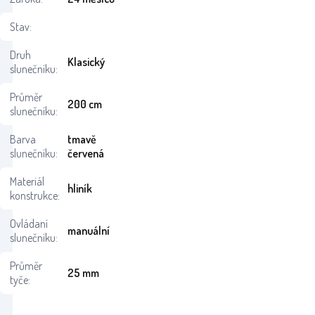
Stav:
Druh
Klasický
slunečníku:
Průměr
200 cm
slunečníku:
Barva
tmavě
slunečníku:
červená
Materiál
hliník
konstrukce:
Ovládaní
manuální
slunečníku:
Průměr
25 mm
tyče: