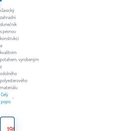
Klasický
zahradní
slunečník
s pevnou
konstrukcí
a
kvalitním
potahem, vyrobeným
z
odolného
polyesterového
materiálu.
Celý
popis
199
Kč
269
Kč
Ušetříte
70
Kč