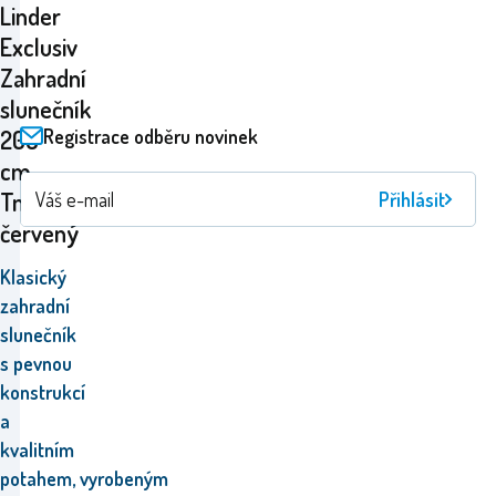
Linder
Exclusiv
Zahradní
slunečník
Registrace odběru novinek
200
cm
Tmavě
Přihlásit
červený
Klasický
zahradní
slunečník
s
pevnou
konstrukcí
a
kvalitním
potahem,
vyrobeným