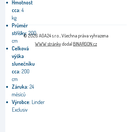
Hmotnost
cca:
4
kg
Průměr
stříšky:
200
© 2026 AGA24 s.r.o., Všechna práva vyhrazena
cm
WWW stránky
dodal
BINARGON.cz
Celková
výška
slunečníku
cca:
200
cm
Záruka:
24
měsíců
Výrobce:
Linder
Exclusiv