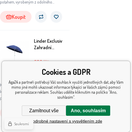
potahem, vyrobeným z odolného
polyesterového materiálu.
Koupit
Linder Exclusiv
Zahradní
slunečník 200 cm
Modrý
269
Kč
319
Kč
Cookies a GDPR
Skladem
5+
ks
Aga24 a partneři potřebují Váš souhlas k využití jednotlivých dat, aby Vám
Klasický zahradní slunečník s pevnou
mimo jiné mohli ukazovat informace týkající se Vašich zájmů pomocí
konstrukcí a kvalitním
personalizace reklam. Souhlas udělíte kliknutím na políčko "Ano,
souhlasím".
potahem, vyrobeným z odolného
polyesterového materiálu.
Zamítnout vše
Ano, souhlasím
Koupit
Podrobné nastavení s vysvětlením zde
Soukromí