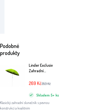
Podobné
produkty
Linder Exclusiv
Zahradní
slunečník 200 cm
Zelený
269
Kč
359
Kč
Skladem
5+
ks
Klasický zahradní slunečník s pevnou
konstrukcí a kvalitním