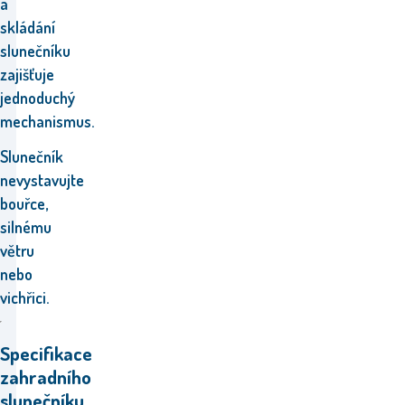
a
skládání
slunečníku
zajišťuje
jednoduchý
mechanismus.
Slunečník
nevystavujte
bouřce,
silnému
větru
nebo
vichřici.
Specifikace
zahradního
slunečníku