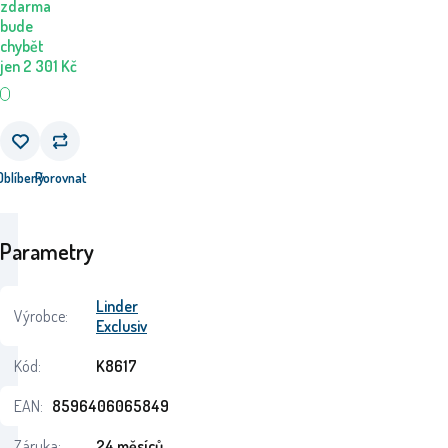
zdarma
bude
chybět
jen
2 301
Kč
Oblíbený
Porovnat
Parametry
Linder
Výrobce:
Exclusiv
Kód:
K8617
EAN:
8596406065849
Záruka:
24 měsíců