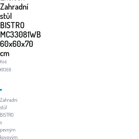
Zahradní
stůl
BISTRO
MC33081WB
60x60x70
cm
Kód:
K11368
Zahradní
stůl
BISTRO
s
pevným
kovovým