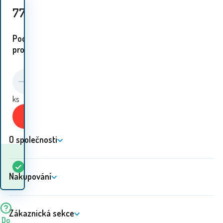
779
Kč
Podobné
proudukty:
ks
Koupit
O společnosti
Kdy dostanu
Skladem
5+
ks
zboží? 11.08. - 12.08.
Nakupování
Zákaznická sekce
Do