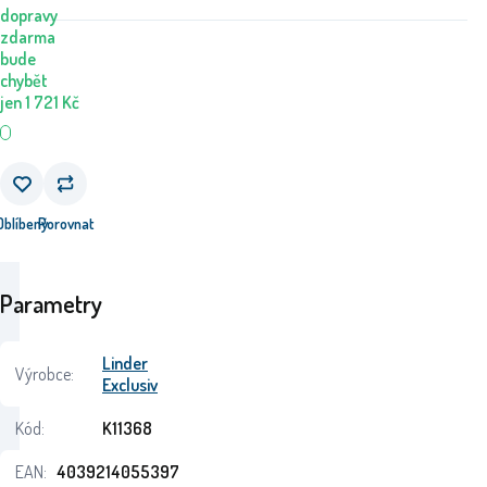
dopravy
zdarma
bude
chybět
jen
1 721
Kč
Oblíbený
Porovnat
Parametry
Linder
Výrobce:
Exclusiv
Kód:
K11368
EAN:
4039214055397