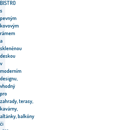
BISTRO
s
pevným
kovovým
rámem
a
skleněnou
deskou
v
moderním
designu,
vhodný
pro
zahrady,
terasy,
kavárny,
altánky, balkóny
či