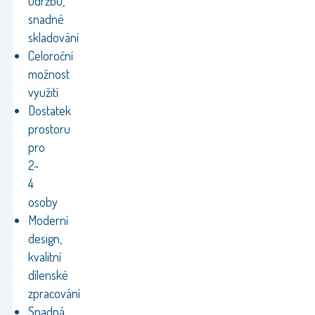
údržbu,
snadné
skladování
Celoroční
možnost
využití
Dostatek
prostoru
pro
2-
4
osoby
Moderní
design,
kvalitní
dílenské
zpracování
Snadná