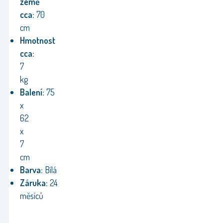
země
cca:
70
cm
Hmotnost
cca:
7
kg
Balení
:
75
x
62
x
7
cm
Barva:
Bílá
Záruka:
24
měsíců