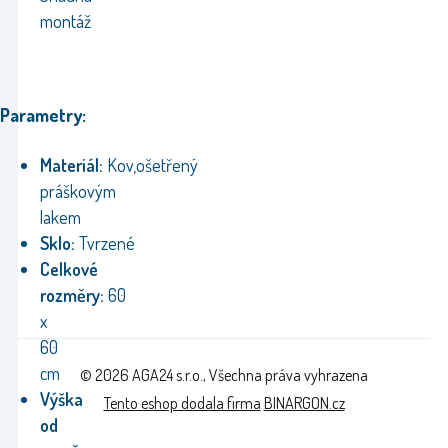
montáž
Parametry:
Materiál:
Kov,ošetřený
práškovým
lakem
Sklo:
Tvrzené
Celkové
rozměry:
60
x
60
cm
© 2026 AGA24 s.r.o., Všechna práva vyhrazena
Výška
Tento eshop dodala firma
BINARGON.cz
od