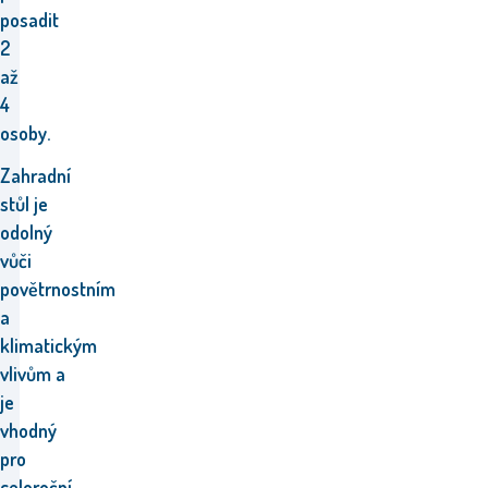
posadit
2
až
4
osoby.
Zahradní
stůl
je
odolný
vůči
povětrnostním
a
klimatickým
vlivům
a
je
vhodný
pro
celoroční