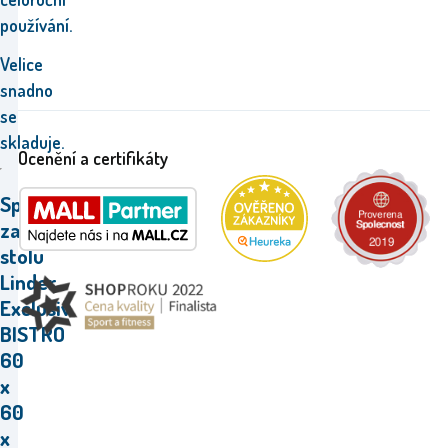
používání.
Velice
snadno
se
skladuje.
Ocenění a certifikáty
Specifikace
zahradního
stolu
Linder
Exclusiv
BISTRO
60
x
60
x