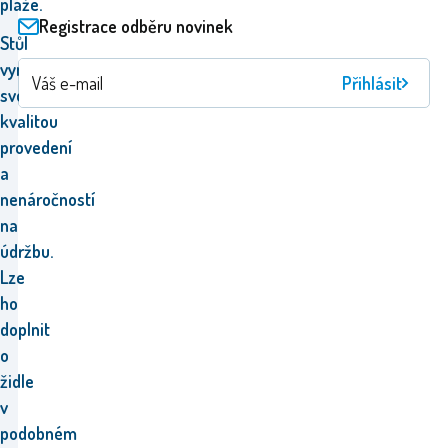
pláže.
Registrace odběru novinek
Stůl
vyniká
Přihlásit
svou
kvalitou
provedení
a
nenáročností
na
údržbu.
Lze
ho
doplnit
o
židle
v
podobném