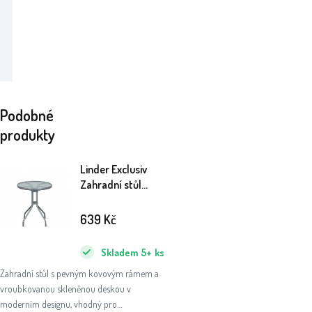
Podobné
produkty
Linder Exclusiv
Zahradní stůl
BISTRO
MC330850 71x60
639
Kč
cm
Skladem
5+
ks
Zahradní stůl s pevným kovovým rámem a
vroubkovanou skleněnou deskou v
moderním designu, vhodný pro