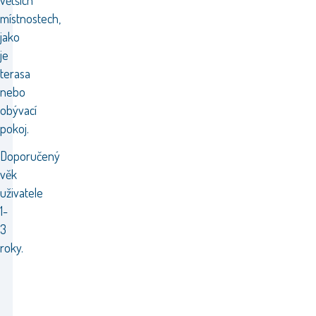
větších
místnostech,
jako
je
terasa
nebo
obývací
pokoj.
Doporučený
věk
uživatele
1-
3
roky.