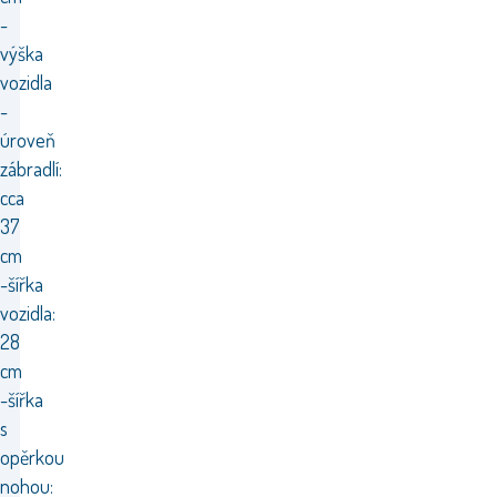
-
výška
vozidla
-
úroveň
zábradlí:
cca
37
cm
-šířka
vozidla:
28
cm
-šířka
s
opěrkou
nohou: