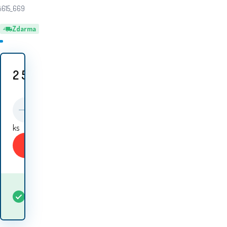
i615_669
Zdarma
2 599
Kč
ks
Koupit
Kdy dostanu
Skladem
1
ks
zboží? 11.08. - 12.08.