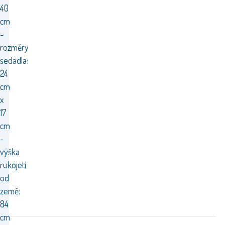
40
cm
-
rozměry
sedadla:
24
cm
x
17
cm
-
výška
rukojeti
od
země:
84
cm