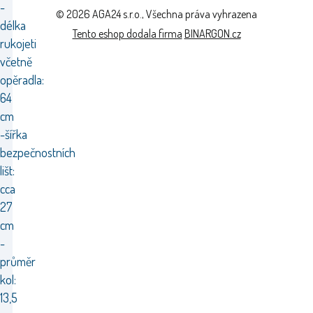
-
© 2026 AGA24 s.r.o., Všechna práva vyhrazena
délka
Tento eshop dodala firma
BINARGON.cz
rukojeti
včetně
opěradla:
64
cm
-šířka
bezpečnostních
lišt:
cca
27
cm
-
průměr
kol:
13,5