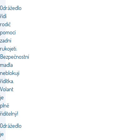
Odrážedlo
řídí
rodič
pomocí
zadní
rukojeti.
Bezpečnostní
madla
neblokují
řídítka.
Volant
je
plně
řiditelný!
Odrážedlo
je