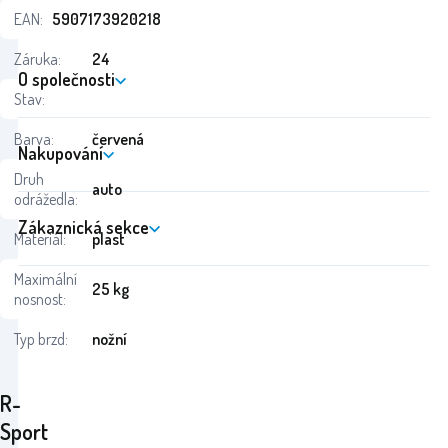
EAN:
5907173920218
Záruka:
24
O společnosti
Stav:
Barva:
červená
Nakupování
Druh
auto
odrážedla:
Zákaznická sekce
Materiál:
plast
Maximální
25 kg
nosnost:
Typ brzd:
nožní
R-
Sport