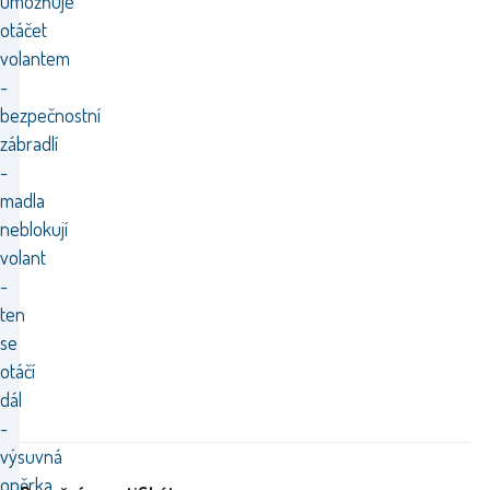
umožňuje
otáčet
volantem
-
bezpečnostní
zábradlí
-
madla
neblokují
volant
-
ten
se
otáčí
dál
-
výsuvná
opěrka