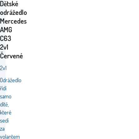
Dětské
odrážedlo
Mercedes
AMG
C63
2v1
Červené
2v1
Odrážedlo
řídí
samo
dítě,
které
sedí
za
volantem