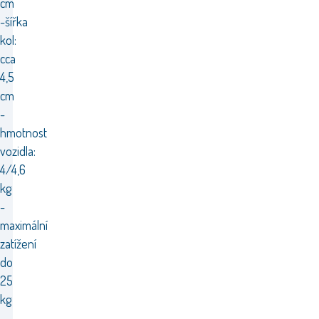
cm
-šířka
kol:
cca
4,5
cm
-
hmotnost
vozidla:
4/4,6
kg
-
maximální
zatížení
do
25
kg
-