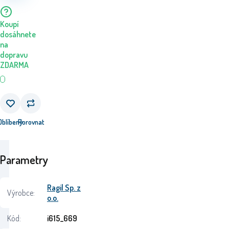
Koupí
dosáhnete
na
dopravu
ZDARMA
Oblíbený
Porovnat
Parametry
Ragil Sp. z
Výrobce:
o.o.
Kód:
i615_669