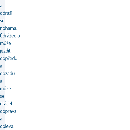
a
odráží
se
nohama.
Odrážedlo
může
jezdit
dopředu
a
dozadu
a
může
se
otáčet
doprava
a
doleva.