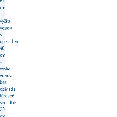
67
cm
-
výška
vozidla
s
opěradlem:
46
cm
-
výška
vozidla
bez
opěradla
(úroveň
sedadla):
23
cm