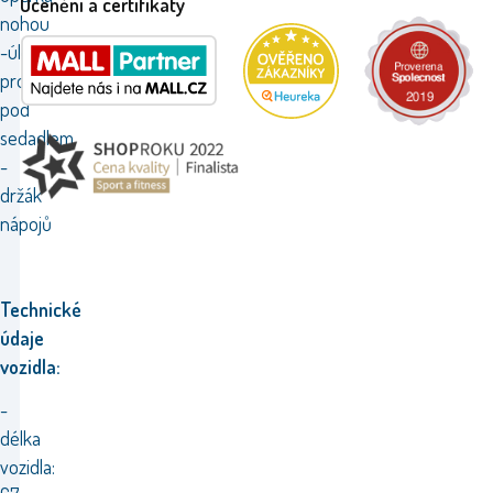
Ocenění a certifikáty
nohou
-úložný
prostor
pod
sedadlem
-
držák
nápojů
Technické
údaje
vozidla:
-
délka
vozidla: