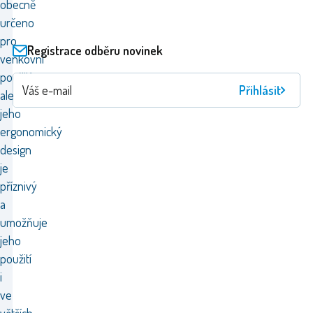
obecně
určeno
pro
Registrace odběru novinek
venkovní
použití,
Přihlásit
ale
jeho
ergonomický
design
je
příznivý
a
umožňuje
jeho
použití
i
ve