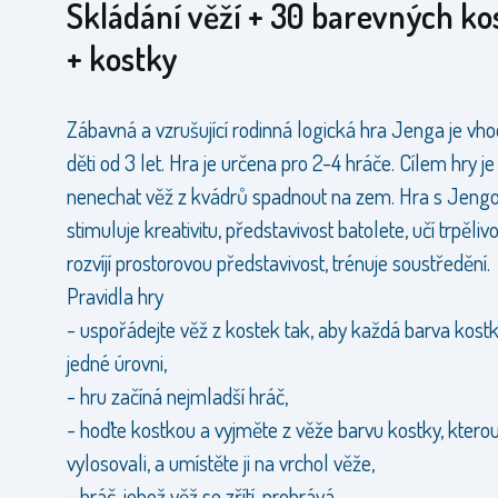
Skládání věží + 30 barevných ko
+ kostky
Zábavná a vzrušující rodinná logická hra Jenga je vh
děti od 3 let. Hra je určena pro 2-4 hráče. Cílem hry je
nenechat věž z kvádrů spadnout na zem. Hra s Jeng
stimuluje kreativitu, představivost batolete, učí trpělivo
rozvíjí prostorovou představivost, trénuje soustředění.
Pravidla hry
- uspořádejte věž z kostek tak, aby každá barva kostk
jedné úrovni,
- hru začíná nejmladší hráč,
- hoďte kostkou a vyjměte z věže barvu kostky, kterou 
vylosovali, a umístěte ji na vrchol věže,
- hráč, jehož věž se zřítí, prohrává.