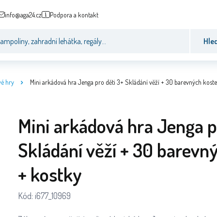
info@aga24.cz
Podpora a kontakt
Hle
é hry
Mini arkádová hra Jenga pro děti 3+ Skládání věží + 30 barevných kost
Mini arkádová hra Jenga p
Skládání věží + 30 barevn
+ kostky
Kód:
i677_10969