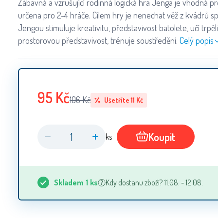
Zábavná a vzrušující rodinná logická hra Jenga je vhodná pro 
určena pro 2-4 hráče. Cílem hry je nenechat věž z kvádrů s
Jengou stimuluje kreativitu, představivost batolete, učí trpěliv
prostorovou představivost, trénuje soustředění.
Celý popis
95
Kč
106
Kč
Ušetříte
11
Kč
Koupit
ks
Skladem
1
ks
Kdy dostanu zboží? 11.08. - 12.08.