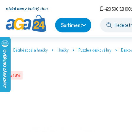
nízké ceny
každý den
+420 596 321 100
Sortiment
Dětské zboží a hračky
Hračky
Puzzle a deskové hry
Deskov
Sleva
10
%