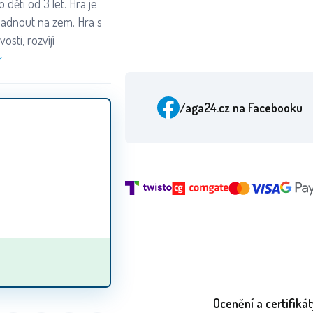
děti od 3 let. Hra je
padnout na zem. Hra s
osti, rozvíjí
/aga24.cz
na Facebooku
Ocenění a certifikát