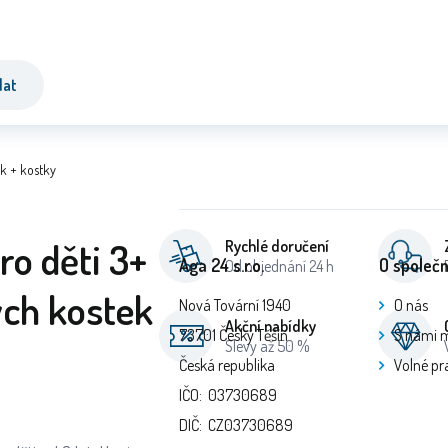
dat
ek + kostky
ro děti 3+
Rychlé doručení
Aga 24 s.r.o.
O společn
Od objednání 24 h
ých kostek
Nová Tovární 1940
O nás
Akční nabídky
73701 Český Těšín
S námi 
Slevy až 50 %
Česká republika
Volné pr
IČO: 03730689
DIČ: CZ03730689