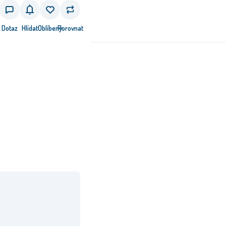
Dotaz
Hlídat
Oblíbený
Porovnat