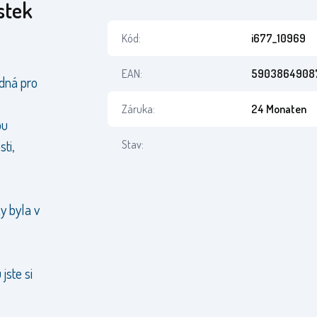
stek
Kód:
i677_10969
EAN:
5903864908
odná pro
Záruka:
24 Monaten
ou
sti,
Stav:
y byla v
jste si