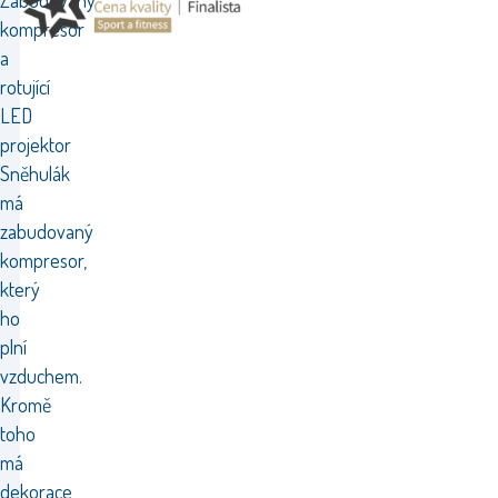
Zabudovaný
kompresor
a
rotující
LED
projektor
Sněhulák
má
zabudovaný
kompresor,
který
ho
plní
vzduchem.
Kromě
toho
má
dekorace