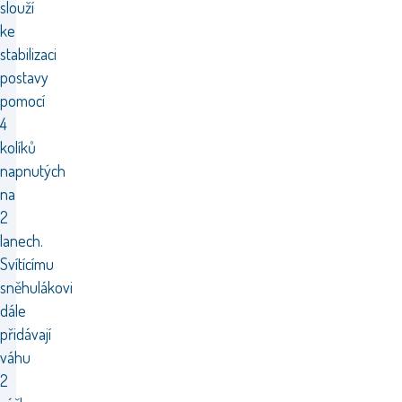
slouží
ke
stabilizaci
postavy
pomocí
4
kolíků
napnutých
na
2
lanech.
Svítícímu
sněhulákovi
dále
přidávají
váhu
2