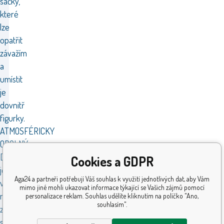
sáčky,
které
lze
opatřit
závažím
a
umístit
je
dovnitř
figurky.
ATMOSFÉRICKY
ODOLNÝ
Dekorace
Cookies a GDPR
je
Aga24 a partneři potřebují Váš souhlas k využití jednotlivých dat, aby Vám
vybavena
mimo jiné mohli ukazovat informace týkající se Vašich zájmů pomocí
napájecím
personalizace reklam. Souhlas udělíte kliknutím na políčko "Ano,
souhlasím".
zdrojem
s