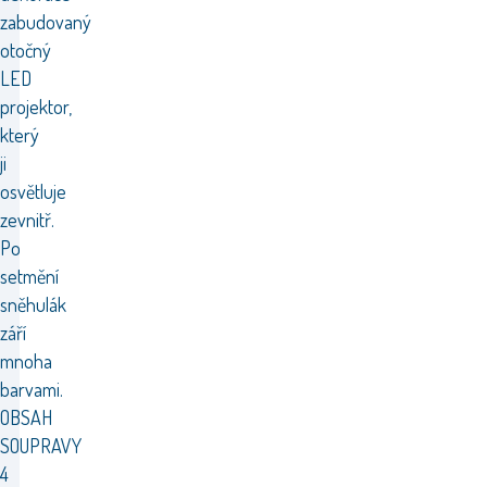
zabudovaný
otočný
LED
projektor,
který
ji
osvětluje
zevnitř.
Po
setmění
sněhulák
září
mnoha
barvami.
OBSAH
SOUPRAVY
4