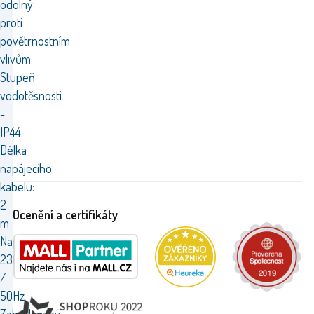
odolný
proti
povětrnostním
vlivům
Stupeň
vodotěsnosti
-
IP44
Délka
napájecího
kabelu:
2
Ocenění a certifikáty
m
Napětí:
230V
/
50Hz