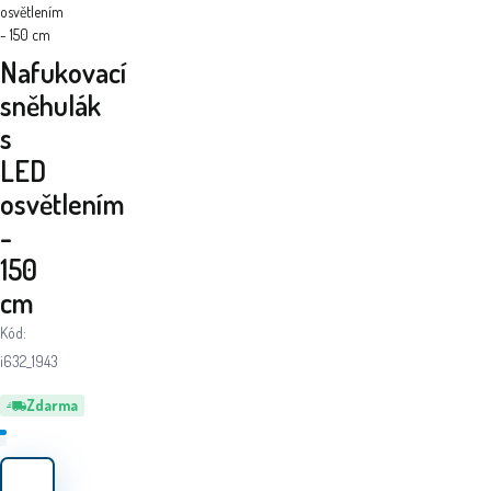
osvětlením
- 150 cm
Nafukovací
sněhulák
s
LED
osvětlením
-
150
cm
Kód:
i632_1943
Zdarma