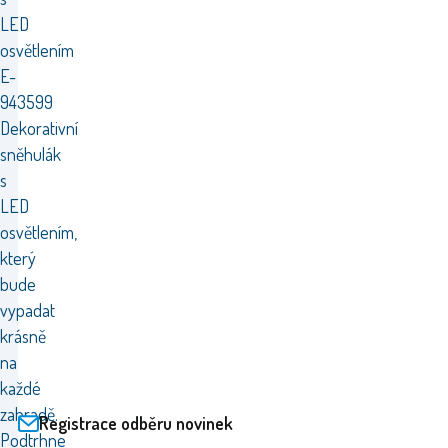
LED
osvětlením
E-
943599
Dekorativní
sněhulák
s
LED
osvětlením,
který
bude
vypadat
krásně
na
každé
zahradě.
Registrace odběru novinek
Podtrhne