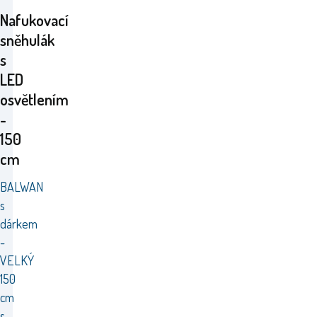
Nafukovací
sněhulák
s
LED
osvětlením
-
150
cm
BALWAN
s
dárkem
-
VELKÝ
150
cm
s