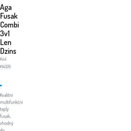
Aga
Fusak
Combi
3v1
Len
Dzins
Kód:
K14326
Kvalitní
multifunkční
teplý
fusak,
vhodný
do