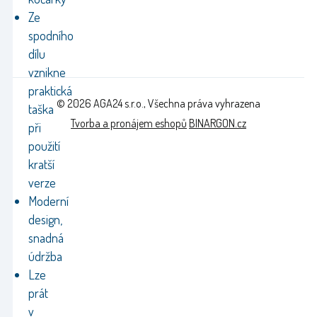
Ze
spodního
dílu
vznikne
praktická
© 2026 AGA24 s.r.o., Všechna práva vyhrazena
taška
Tvorba a pronájem eshopů
BINARGON.cz
při
použití
kratší
verze
Moderní
design,
snadná
údržba
Lze
prát
v