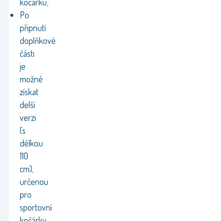
kočárku,
Po
připnutí
doplňkové
části
je
možné
získat
delší
verzi
(s
délkou
110
cm),
určenou
pro
sportovní
kočárky