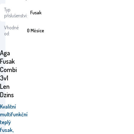
Typ
Fusak
příslušenství:
Vhodné
0 Měsíce
od:
Aga
Fusak
Combi
3v1
Len
Dzins
Kvalitní
multifunkční
teplý
fusak,