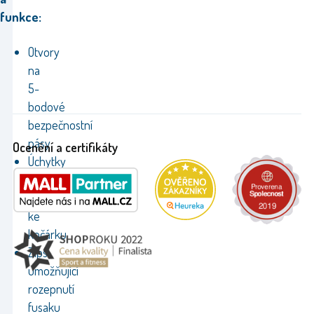
funkce:
Otvory
na
5-
bodové
bezpečnostní
pásy
Ocenění a certifikáty
Úchytky
umožňující
připevnění
ke
kočárku
Zips
umožňující
rozepnutí
fusaku