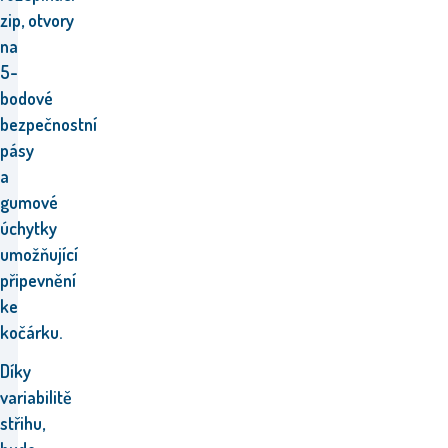
zip,
otvory
na
5-
bodové
bezpečnostní
pásy
a
gumové
úchytky
umožňující
připevnění
ke
kočárku.
Díky
variabilitě
střihu,