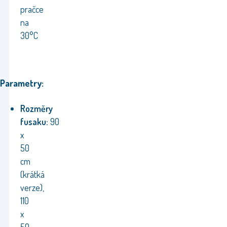
pračce
na
30°C
Parametry:
Rozměry
fusaku:
90
x
50
cm
(krátká
verze),
110
x