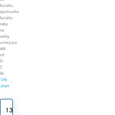
kočárku,
sportovního
kočárku
nebo
na
sáňky,
určený pro
děti
od
0-
3
let.
Celý
popis
1 339
Kč