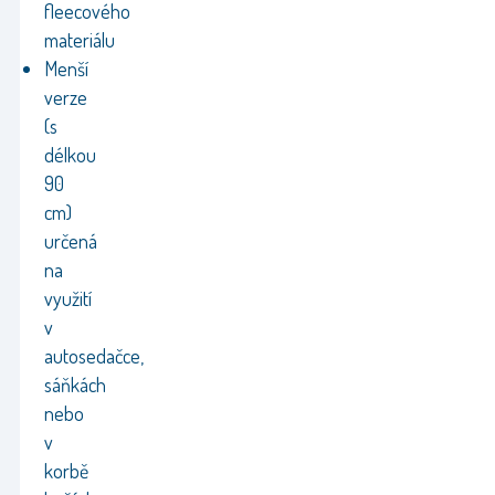
fleecového
materiálu
Menší
verze
(s
délkou
90
cm)
určená
na
využití
v
autosedačce,
sáňkách
nebo
v
korbě