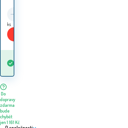
ks
Koupit
Kdy dostanu
Skladem
2
ks
zboží? 10.08. - 11.08.
Do
dopravy
zdarma
bude
chybět
jen
1 161
Kč
O společnosti