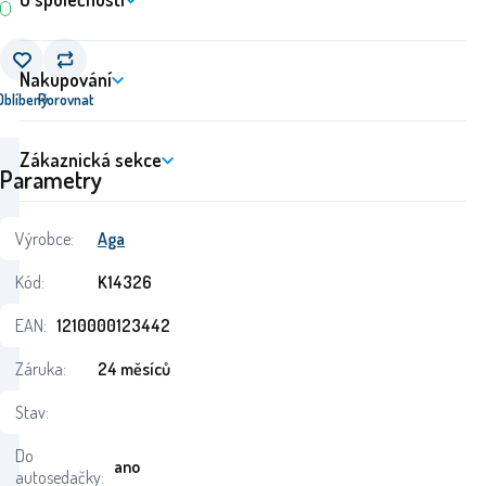
Nakupování
Oblíbený
Porovnat
Zákaznická sekce
Parametry
Výrobce:
Aga
Kód:
K14326
EAN:
1210000123442
Záruka:
24 měsíců
Stav:
Do
ano
autosedačky: