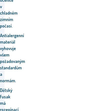
oceníte
v
chladném
zimním
počasí.
Antialergenní
materiál
vyhovuje
všem
požadovaným
standardům
a
normám.
Dětský
fusak
má
rozepínací