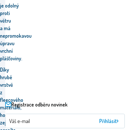
je odolný
proti
větru
a má
nepromokavou
úpravu
vrchní
plášťoviny.
Díky
hrubé
vrstvě
z
fleecového
Registrace odběru novinek
materiálu,
ho
Přihlásit
zejména