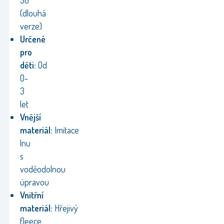
50
(dlouhá
verze)
Určené
pro
děti:
Od
0-
3
let
Vnější
materiál:
Imitace
lnu
s
voděodolnou
úpravou
Vnitřní
materiál:
Hřejivý
fleece