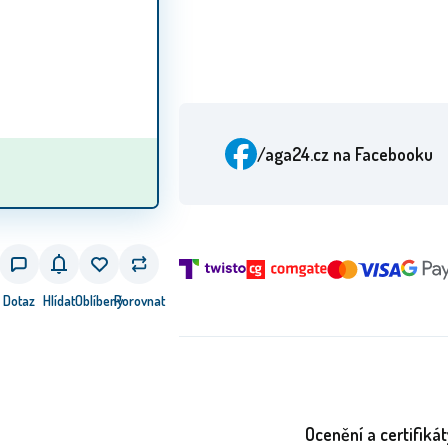
/aga24.cz
na Facebooku
Dotaz
Hlídat
Oblíbený
Porovnat
Ocenění a certifikát