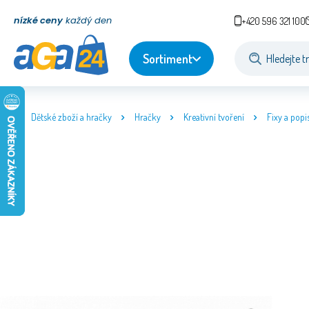
nízké ceny
každý den
+420 596 321 100
Sortiment
Dětské zboží a hračky
Hračky
Kreativní tvoření
Fixy a popi