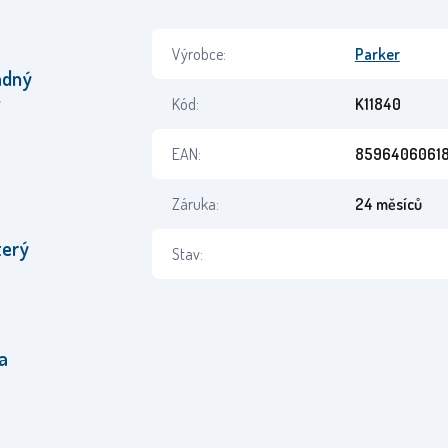
Výrobce:
Parker
ádný
Kód:
K11840
í
EAN:
8596406061
Záruka:
24 měsíců
terý
Stav:
a