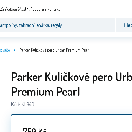
info@aga24.cz
Podpora a kontakt
Hle
sovače
Parker Kuličkové pero Urban Premium Pearl
Parker Kuličkové pero Ur
Premium Pearl
Kód:
K11840
759
Kč