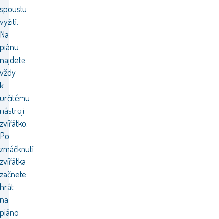
spoustu
vyžití.
Na
piánu
najdete
vždy
k
určitému
nástroji
zvířátko.
Po
zmáčknutí
zvířátka
začnete
hrát
na
piáno