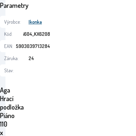
Parametry
Výrobce:
Ikonka
Kód:
i604_KX6208
EAN:
5903039713284
Záruka:
24
Stav:
Aga
Hrací
podložka
Piáno
110
x