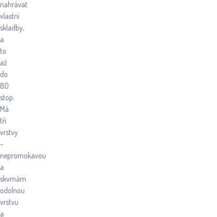
nahrávat
vlastní
skladby,
a
to
až
do
80
stop.
Má
tři
vrstvy
-
nepromokavou
a
skvrnám
odolnou
vrstvu
a