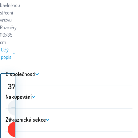
bavlněnou
střední
vrstvu.
Rozměry:
110x35
cm.
Celý
popis
O společnosti
372
Kč
Nakupování
ks
Zákaznická sekce
Koupit