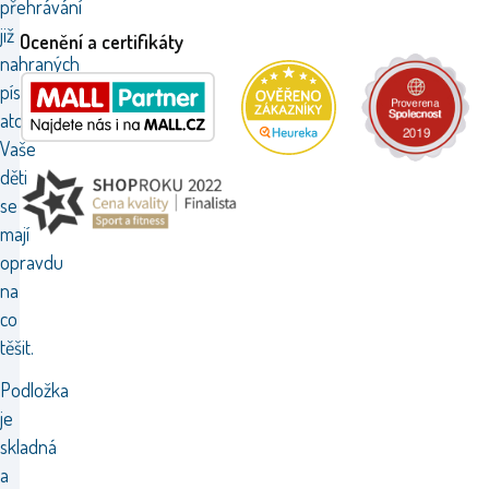
přehrávání
již
Ocenění a certifikáty
nahraných
písniček
atd.
Vaše
děti
se
mají
opravdu
na
co
těšit.
Podložka
je
skladná
a