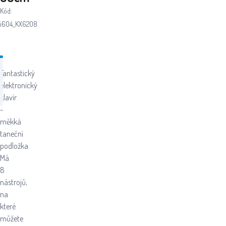
Kód:
i604_KX6208
Fantastický
elektronický
klavír
-
měkká
taneční
podložka.
Má
8
nástrojů,
na
které
můžete