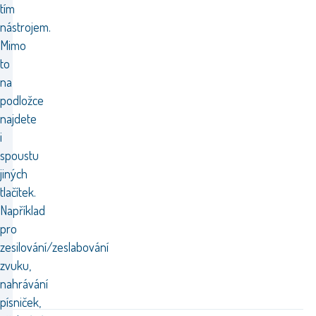
tím
nástrojem.
Mimo
to
na
podložce
najdete
i
spoustu
jiných
tlačítek.
Například
pro
zesilování/zeslabování
zvuku,
nahrávání
písniček,