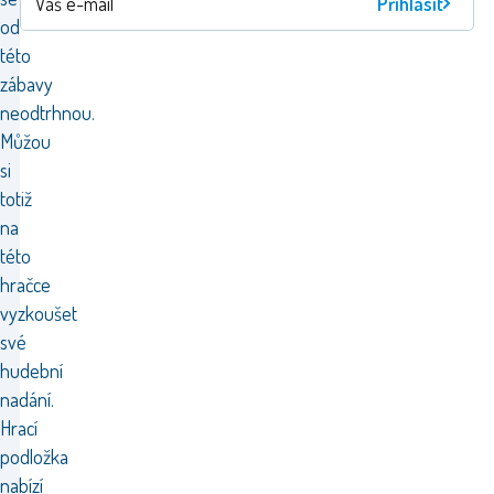
Přihlásit
od
této
zábavy
neodtrhnou.
Můžou
si
totiž
na
této
hračce
vyzkoušet
své
hudební
nadání.
Hrací
podložka
nabízí