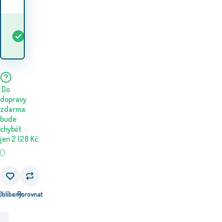
Kdy dostanu
Skladem
5+
ks
zboží? 11.08. - 12.08.
Do
dopravy
zdarma
bude
chybět
jen
2 128
Kč
Oblíbený
Porovnat