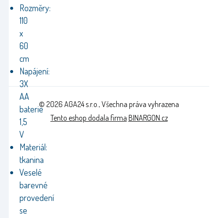
Rozměry:
110
x
60
cm
Napájení:
3X
AA
© 2026 AGA24 s.r.o., Všechna práva vyhrazena
baterie
Tento eshop dodala firma
BINARGON.cz
1,5
V
Materiál:
tkanina
Veselé
barevné
provedení
se