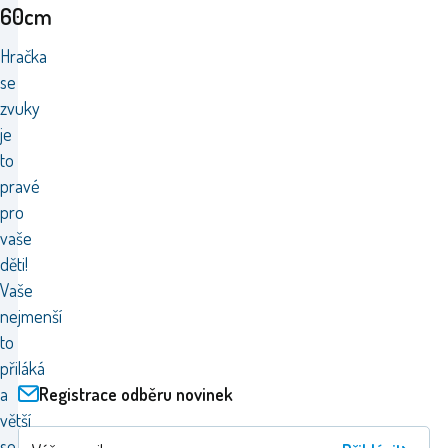
60cm
Hračka
se
zvuky
je
to
pravé
pro
vaše
děti!
Vaše
nejmenší
to
přiláká
Registrace odběru novinek
a
větší
se