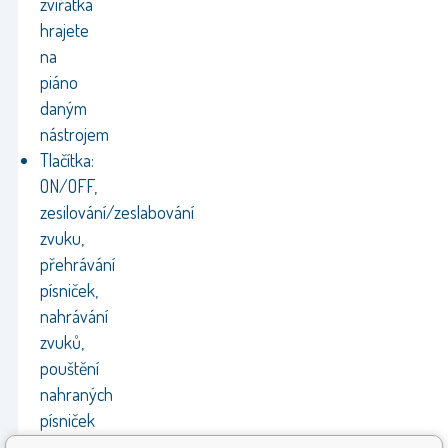
zvířátka
hrajete
na
piáno
daným
nástrojem
Tlačítka:
ON/OFF,
zesilování/zeslabování
zvuku,
přehrávání
písniček,
nahrávání
zvuků,
pouštění
nahraných
písniček
atd.