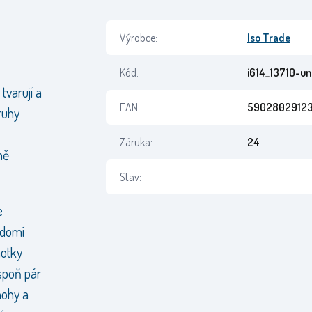
Výrobce:
Iso Trade
Kód:
i614_13710-un
tvarují a
EAN:
5902802912
pruhy
Záruka:
24
ně
Stav:
e
ědomí
hotky
espoň pár
nohy a