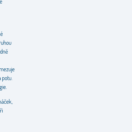
né
ké
druhou
edně
omezuje
 potu.
gie.
háček,
ři