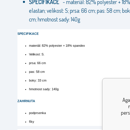
SPECIFIKACE
- materiál: 82% polyester + 18
elastan; velikost: S; prsa: 66 cm; pas: 58 cm; bo
cm; hmotnost sady: 140g
SPECIFIKACE
materiál: 82% polyester + 18% spandex
Velikost: S.
prsa: 66 cm
pas: 58 cm
boky: 33 cm
hmotnost sady: 140g
Aga
ZAHRNUTA
pers
podprsenka
fíky