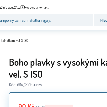
info@aga24.cz
Podpora a kontakt
Hle
 kalhotkami vel. S ISO
Boho plavky s vysokými k
vel. S ISO
Kód:
i614_13710-uniw
90
Kč