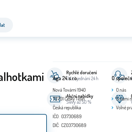
dat
alhotkami
Rychlé doručení
Aga 24 s.r.o.
O společn
Od objednání 24 h
Nová Tovární 1940
O nás
Akční nabídky
73701 Český Těšín
S námi 
Slevy až 50 %
Česká republika
Volné pr
IČO: 03730689
DIČ: CZ03730689