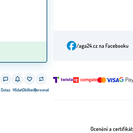
/aga24.cz
na Facebooku
Dotaz
Hlídat
Oblíbený
Porovnat
Ocenění a certifikát