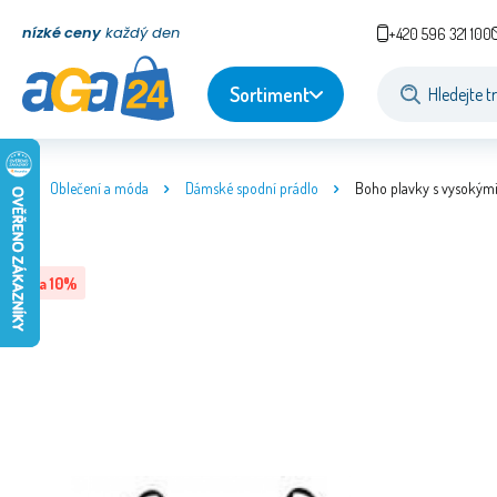
nízké ceny
každý den
+420 596 321 100
Sortiment
Oblečení a móda
Dámské spodní prádlo
Boho plavky s vysokými
Sleva
10
%