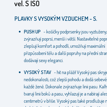
vel. S ISO
PLAVKY S VYSOKÝM VZDUCHEM - S.
PUSH UP
- košíčky podprsenky jsou vyztuženy, 
zvýrazňují poprsí, menší i větší. Nastavitelné po
zlepšují komfort a pohodlí, umožňují maximální
přizpůsobení tělu a další popruhy na přední stra
dodávají sexy eleganci.
VYSOKÝ STAV
- hit na pláži! Vysoký pas skryj
nedokonalosti, což zlepší pohodu a dodá sebev
každé ženě. Dokonale zvýrazňuje linii pasu. Kal
tvarují linii boků a pasu, vyhlazují je a nabírají al
centimetrů v břiše. Vysoký pas také prodlužuje 