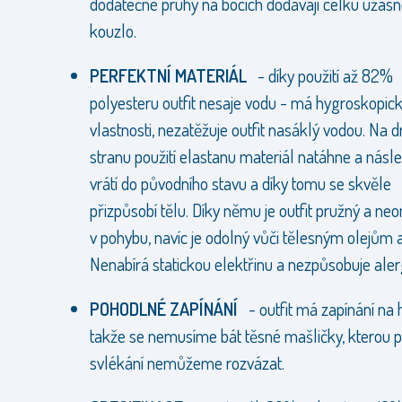
dodatečné pruhy na bocích dodávají celku úžas
kouzlo.
PERFEKTNÍ MATERIÁL
- díky použití až 82%
polyesteru outfit nesaje vodu - má hygroskopic
vlastnosti, nezatěžuje outfit nasáklý vodou. Na 
stranu použití elastanu materiál natáhne a násl
vrátí do původního stavu a díky tomu se skvěle
přizpůsobí tělu. Díky němu je outfit pružný a ne
v pohybu, navíc je odolný vůči tělesným olejům a
Nenabírá statickou elektřinu a nezpůsobuje aler
POHODLNÉ ZAPÍNÁNÍ
- outfit má zapínání na 
takže se nemusíme bát těsné mašličky, kterou p
svlékání nemůžeme rozvázat.