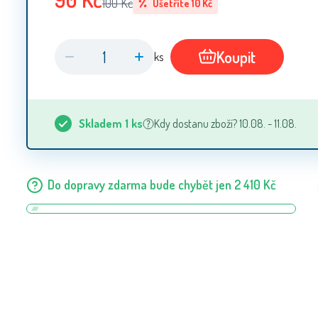
100
Kč
Ušetříte
10
Kč
Koupit
ks
Skladem
1
ks
Kdy dostanu zboží? 10.08. - 11.08.
Do dopravy zdarma bude chybět jen
2 410
Kč