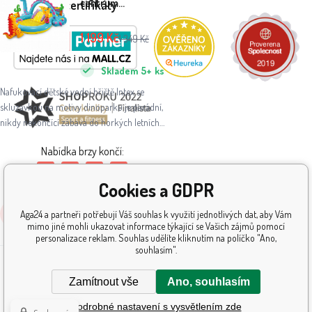
centrum
Ocenění a certifikáty
302x229x112 cm
Dinoland 57135NP
1 199
Kč
1 349
Kč
Skladem
5+
ks
Nafukovací dětské vodní hřiště Intex se
skluzavkou na motivy dinoparku je parádní,
nikdy nekončící zábava do horkých letních
dnů.
Nabídka brzy končí:
6
:
12
:
46
:
38
Cookies a GDPR
Koupit
Aga24 a partneři potřebují Váš souhlas k využití jednotlivých dat, aby Vám
© 2026 AGA24 s.r.o., Všechna práva vyhrazena
mimo jiné mohli ukazovat informace týkající se Vašich zájmů pomocí
personalizace reklam. Souhlas udělíte kliknutím na políčko "Ano,
Tvorba a pronájem eshopů
BINARGON.cz
souhlasím".
Zamítnout vše
Ano, souhlasím
Podrobné nastavení s vysvětlením zde