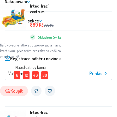
Nakupování
Intex Hrací
centrum
249x191x109 cm
Zákaznická sekce
Dinosaurus
889
Kč
962
Kč
57444NP
Skladem
5+
ks
Nafukovací lehátko s podporou zad a hlavy,
které slouží především pro relax na vodě na
vodní hladině.
Registrace odběru novinek
Nabídka brzy končí:
Přihlásit
6
:
12
:
46
:
38
Koupit
Intex Hrací