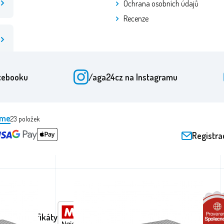
Ochrana osobních údajů
Recenze
cebooku
/aga24cz
na Instagramu
eme
23
položek
Registra
ění a certifikáty