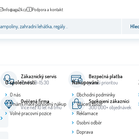
info@aga24.cz
Podpora a kontakt
Hle
Zákaznický servis
Bezpečná platba
O společnosti
Nakupování
Po-Pá: 9-15:30
je naší prioritou
O nás
Obchodní podmínky
Ověřená firma
Spokojení zákazníci
S námi máte pohodlný nákup
Vrácení zboží
Více než 10 let na trhu
300 000+ objednávek
Volné pracovní pozice
Reklamace
Osobní odběr
Doprava