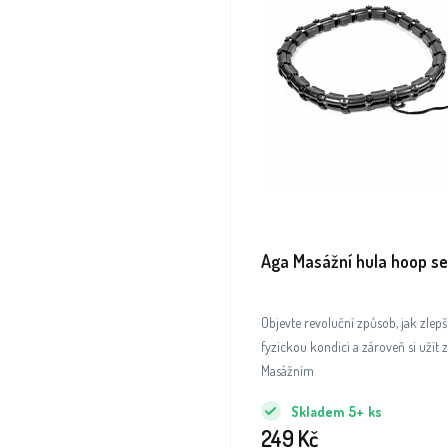
Aga Masážní hula hoop s
Objevte revoluční způsob, jak zlepš
fyzickou kondici a zároveň si užít 
Masážním
Skladem
5+
ks
249
Kč