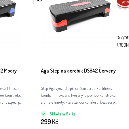
© 2026 AGA24 s.r.o., Všechna práva vyh
Tvorba a pronájem eshopů
BINARGON
42 Modrý
Aga Step na aerobik DS642 Červený
ku, fitness i
Step Aga využijete při cvičení aerobiku, fitness i
nou konstrukcí
kondičním cvičení. Tvořený je pevnou konstrukcí
t i bezpečí při
z umělé hmoty, která zaručí komfort i bezpečí při
cvičení.
Skladem
5+
ks
299
Kč