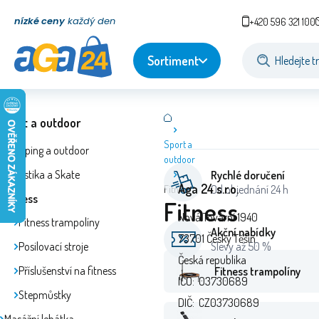
nízké ceny
každý den
+420 596 321 100
Sortiment
Sport a outdoor
Sport a
Camping a outdoor
outdoor
Cyklistika a Skate
Rychlé doručení
Aga 24 s.r.o.
Od objednání 24 h
Fitness
Fitness
Fitness
Nová Tovární 1940
Fitness trampolíny
Akční nabídky
73701 Český Těšín
Posilovací stroje
Slevy až 50 %
Česká republika
Příslušenství na fitness
Fitness trampolíny
IČO: 03730689
Stepmůstky
DIČ: CZ03730689