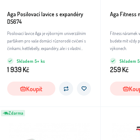
Aga Posilovací lavice s expandéry
Aga Fitness
DS674
Posilovací lavice Aga je výborným univerzálním
Fitness náramek 
parťákem pro vaše domácí různorodé cvičení s
budete mít vždy p
činkami, kettlebelly, expandéry, ale i s vlastní
výkonech.
váhou. Skvěle funguje i v kombinaci s jinými
Skladem
5+
ks
Skladem
5
posilovacími doplňky, jako jsou odkládací činkové
1 939
Kč
259
Kč
stojany a posilovací stroje.
Koupit
Koup
Zdarma