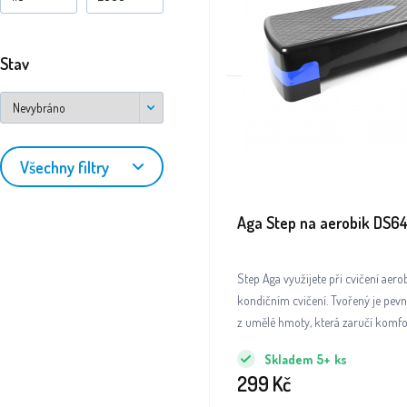
Stav
Všechny filtry
Aga Step na aerobik DS6
Step Aga využijete při cvičení aerobi
kondičním cvičení. Tvořený je pev
z umělé hmoty, která zaručí komfor
cvičení.
Skladem
5+
ks
299
Kč