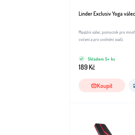
Linder Exclusiv Yoga vále
Masážní válec, pomocník pro mno
cvičení a pro uvolnění svalů.
Skladem
5+
ks
189
Kč
Koupit