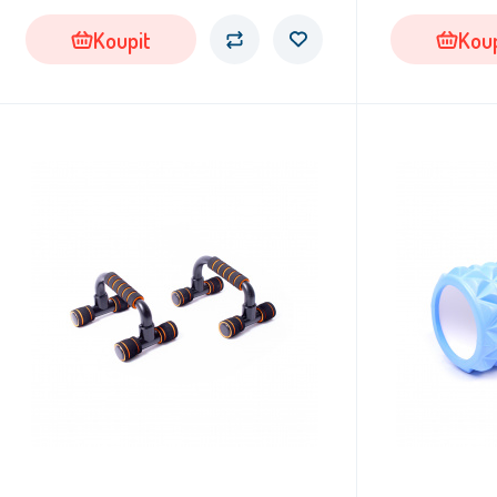
Koupit
Koup