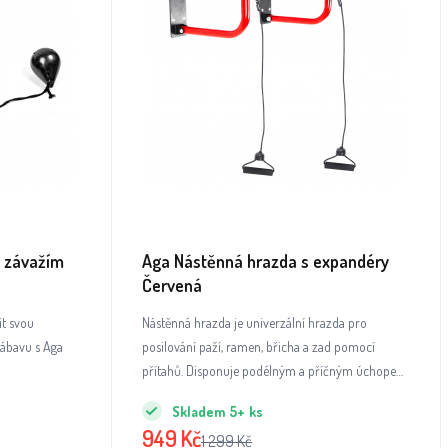
e závažím
Aga Nástěnná hrazda s expandéry
Červená
it svou
Nástěnná hrazda je univerzální hrazda pro
zábavu s Aga
posilování paží, ramen, břicha a zad pomocí
přítahů. Disponuje podélným a příčným úchopem,
díky čemuž je ideální pro řadu cviků s vlastní
Skladem
5+
ks
vahou.
949
Kč
1 299
Kč