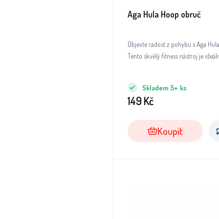
Aga Hula Hoop obruč
Objevte radost z pohybu s Aga Hul
Tento skvělý fitness nástroj je ideá
Skladem
5+
ks
149
Kč
Koupit