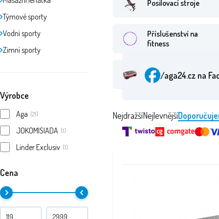
Masážní lehátka
Posilovací stroje
Týmové sporty
Vodní sporty
Příslušenství na
fitness
Zimní sporty
Stepmůstky
/aga24.cz
na Fa
Výrobce
Aga
Nejdražší
Nejlevnější
Doporučuj
(21)
JOKOMISIADA
(1)
Linder Exclusiv
(1)
Cena
Ocen