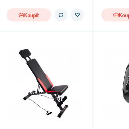
Koupit
Koup