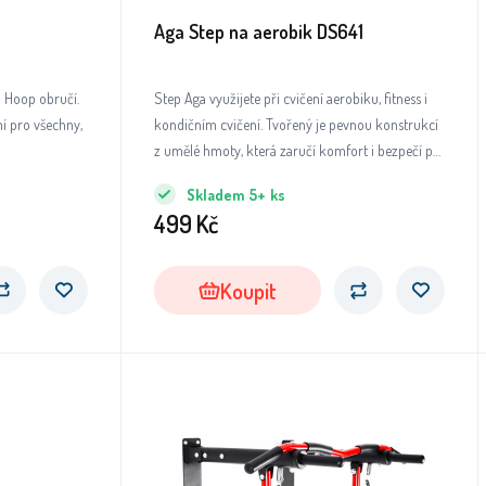
Aga Step na aerobik DS641
a Hoop obručí.
Step Aga využijete při cvičení aerobiku, fitness i
lní pro všechny,
kondičním cvičení. Tvořený je pevnou konstrukcí
z umělé hmoty, která zaručí komfort i bezpečí při
cvičení.
Skladem
5+
ks
499
Kč
Koupit