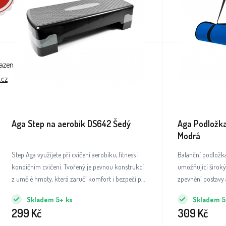
razena
.cz
Aga Step na aerobik DS642 Šedý
Aga Podložka
Modrá
Step Aga využijete při cvičení aerobiku, fitness i
Balanční podložk
kondičním cvičení. Tvořený je pevnou konstrukcí
umožňující široký
z umělé hmoty, která zaručí komfort i bezpečí při
zpevnění postavy 
cvičení.
Skladem
5+
ks
Skladem
5
299
Kč
309
Kč