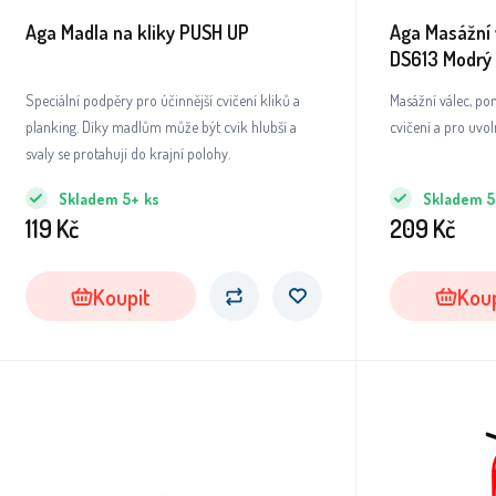
Aga Madla na kliky PUSH UP
Aga Masážní 
DS613 Modrý
Speciální podpěry pro účinnější cvičení kliků a
Masážní válec, p
planking. Díky madlům může být cvik hlubší a
cvičení a pro uvol
svaly se protahují do krajní polohy.
Skladem
5+
ks
Skladem
5
119
Kč
209
Kč
Koupit
Koup