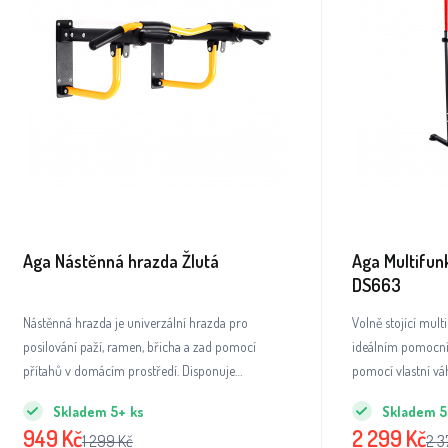
Aga Nástěnná hrazda Žlutá
Aga Multifun
DS663
Nástěnná hrazda je univerzální hrazda pro
Volně stojící mult
posilování paží, ramen, břicha a zad pomocí
ideálním pomocní
přítahů v domácím prostředí. Disponuje
pomocí vlastní vá
podélným a příčným úchopem, díky čemuž je
Skladem
5+
ks
Skladem
5
ideální pro řadu cviků s vlastní vahou.
949
Kč
2 299
Kč
1 299
Kč
2 3