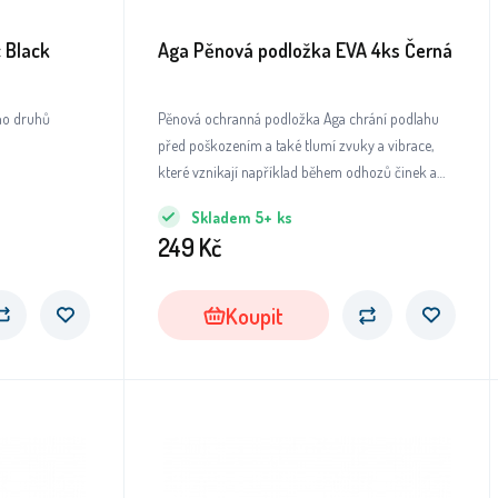
c Black
Aga Pěnová podložka EVA 4ks Černá
ho druhů
Pěnová ochranná podložka Aga chrání podlahu
před poškozením a také tlumí zvuky a vibrace,
které vznikají například během odhozů činek a
pokládání nářadí.
Skladem
5+
ks
249
Kč
Koupit