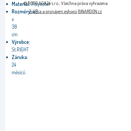
© 2026 AGA24 s.r.o., Všechna práva vyhrazena
Materiál:
Polyester
Rozměry:
45
Tvorba a pronájem eshopů
BINARGON.cz
x
38
cm
Výrobce:
St.RIGHT
Záruka:
24
měsíců