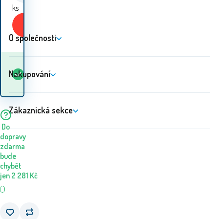
ks
Koupit
O společnosti
Kdy dostanu
Nakupování
Skladem
5+
ks
zboží? 11.08. - 12.08.
Zákaznická sekce
Do
dopravy
zdarma
bude
chybět
jen
2 281
Kč