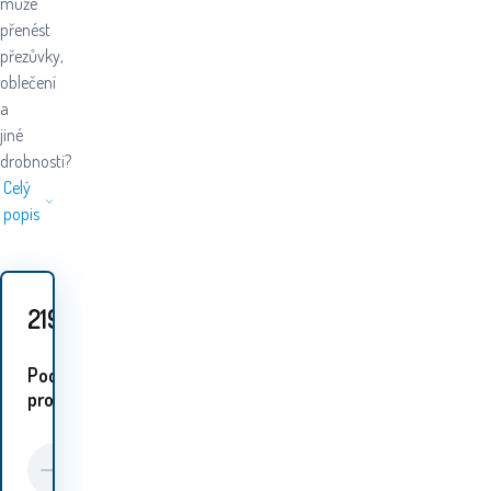
může
přenést
přezůvky,
oblečení
a
jiné
drobnosti?
Celý
popis
219
Kč
Podobné
proudukty: