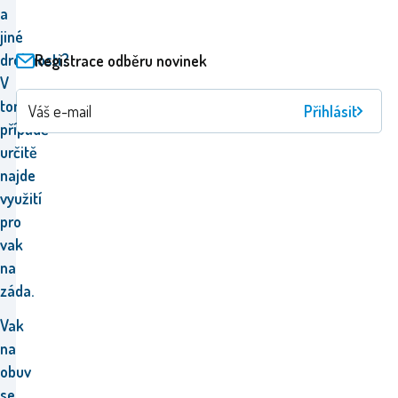
a
jiné
drobnosti?
Registrace odběru novinek
V
tom
Přihlásit
případě
určitě
najde
využití
pro
vak
na
záda.
Vak
na
obuv
se