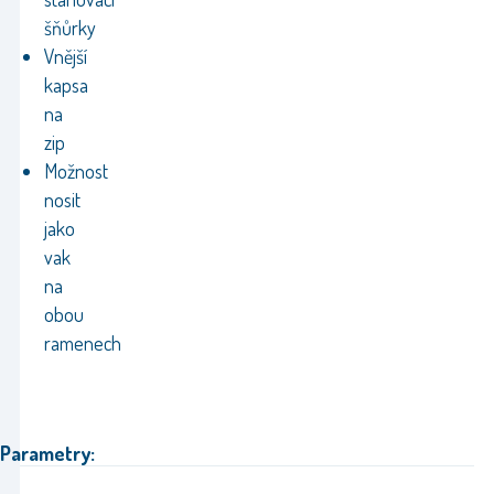
šňůrky
Vnější
kapsa
na
zip
Možnost
nosit
jako
vak
na
obou
ramenech
Parametry: