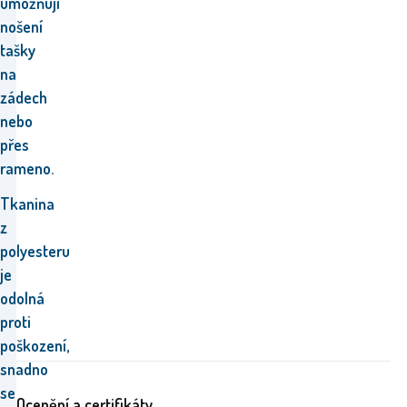
umožňují
nošení
tašky
na
zádech
nebo
přes
rameno.
Tkanina
z
polyesteru
je
odolná
proti
poškození,
snadno
se
Ocenění a certifikáty