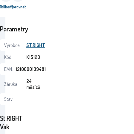
Oblíbený
Porovnat
Parametry
Výrobce:
ST.RIGHT
Kód:
K15123
EAN:
1210000139481
24
Záruka:
měsíců
Stav:
St.RIGHT
Vak