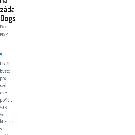
záda
Dogs
Kód:
K15123
Chtěli
byste
pro
své
dítě
pořídit
vak,
ve
kterém
si