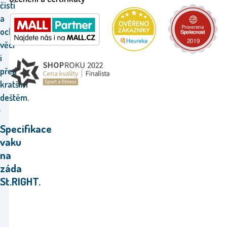
čistí
a
ochrání
věci
i
před
kratším
deštěm.
Specifikace
vaku
na
záda
St.RIGHT.