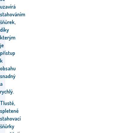
uzavírá
stahováním
šňůrek,
díky
kterým
je
přístup
k
obsahu
snadný
a
rychlý.
Tlusté,
spletené
stahovací
šňůrky