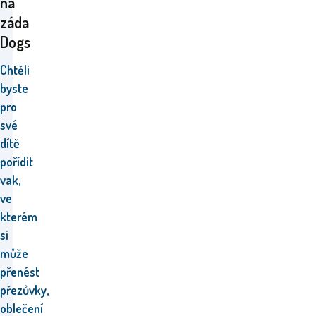
na
záda
Dogs
Chtěli
byste
pro
své
dítě
pořídit
vak,
ve
kterém
si
může
přenést
přezůvky,
oblečení