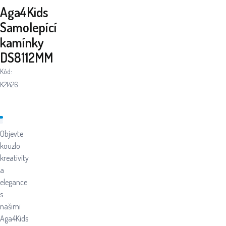
Aga4Kids
Samolepící
kamínky
DS8112MM
Kód:
K21426
Objevte
kouzlo
kreativity
a
elegance
s
našimi
Aga4Kids