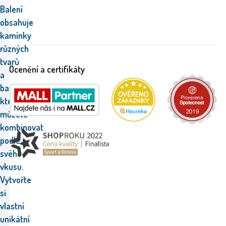
Balení
obsahuje
kamínky
různých
tvarů
Ocenění a certifikáty
a
barev,
které
můžete
kombinovat
podle
svého
vkusu.
Vytvořte
si
vlastní
unikátní