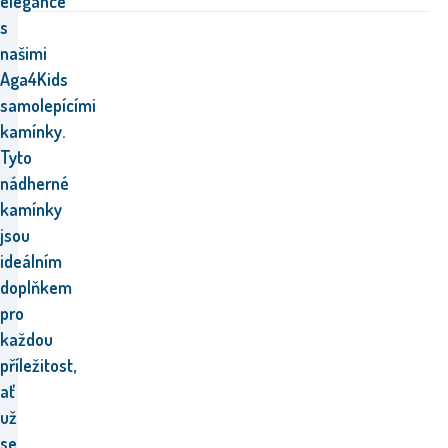
elegance
s
našimi
Aga4Kids
samolepícími
kamínky.
Tyto
nádherné
kamínky
jsou
ideálním
doplňkem
pro
každou
příležitost,
ať
už
se