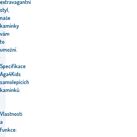
extravagantní
styl,
naše
kamínky
vám
to
umožní.
Specifikace
Aga4Kids
samolepících
kamínků.
Vlastnosti
a
funkce: