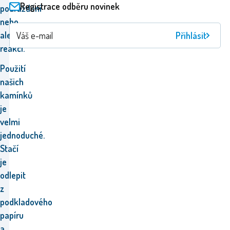
Registrace odběru novinek
podráždění
nebo
alergických
Přihlásit
reakcí.
Použití
našich
kamínků
je
velmi
jednoduché.
Stačí
je
odlepit
z
podkladového
papíru
a