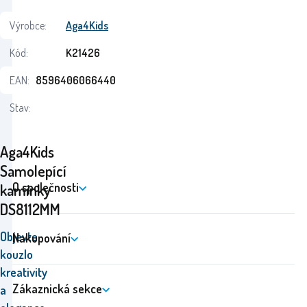
Výrobce:
Aga4Kids
Kód:
K21426
EAN:
8596406066440
Stav:
Aga4Kids
Samolepící
O společnosti
kamínky
DS8112MM
Objevte
Nakupování
kouzlo
kreativity
Zákaznická sekce
a