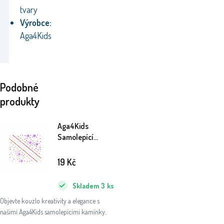
tvary
Výrobce:
Aga4Kids
Podobné
produkty
Aga4Kids
Samolepící
kamínky DS8112F
19
Kč
Skladem
3
ks
Objevte kouzlo kreativity a elegance s
našimi Aga4Kids samolepícími kamínky.