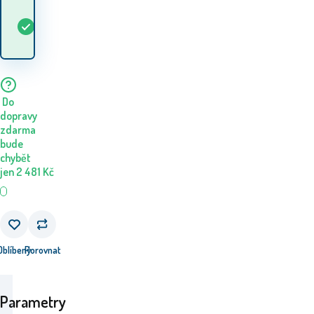
Kdy dostanu
Skladem
5+
ks
zboží? 11.08. - 12.08.
Do
dopravy
zdarma
bude
chybět
jen
2 481
Kč
Oblíbený
Porovnat
Parametry