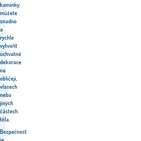
kamínky
můžete
snadno
a
rychle
vytvořit
úchvatné
dekorace
na
obličeji,
vlasech
nebo
jiných
částech
těla.
Bezpečnost
je