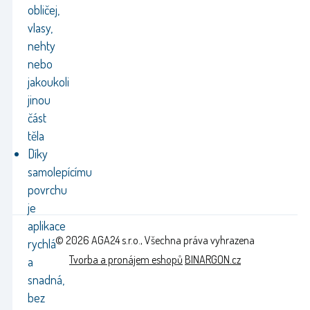
obličej,
vlasy,
nehty
nebo
jakoukoli
jinou
část
těla
Díky
samolepícímu
povrchu
je
aplikace
© 2026 AGA24 s.r.o., Všechna práva vyhrazena
rychlá
Tvorba a pronájem eshopů
BINARGON.cz
a
snadná,
bez