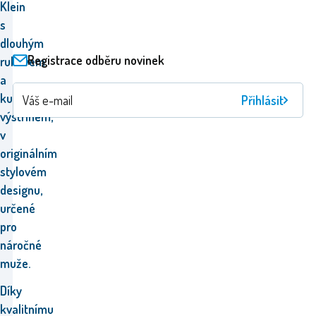
Klein
s
dlouhým
Registrace odběru novinek
rukávem
a
kulatým
Přihlásit
výstřihem,
v
originálním
stylovém
designu,
určené
pro
náročné
muže.
Díky
kvalitnímu