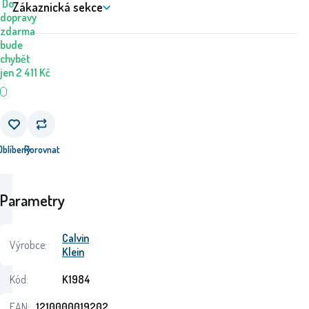
Do
Zákaznická sekce
dopravy
zdarma
bude
chybět
jen
2 411
Kč
Oblíbený
Porovnat
Parametry
Calvin
Výrobce:
Klein
Kód:
K1984
EAN:
1210000019202