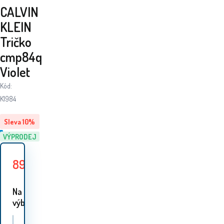
CALVIN
KLEIN
Tričko
cmp84q
Violet
Kód:
K1984
Sleva
10
%
VÝPRODEJ
89
Kč
99
Kč
Ušetříte
10
Kč
Na
výběr 1 varianta: