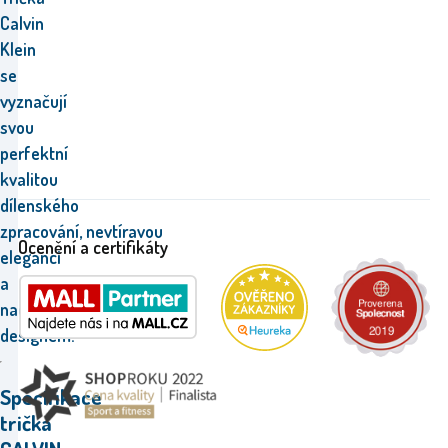
Calvin
Klein
se
vyznačují
svou
perfektní
kvalitou
dílenského
zpracování,
nevtíravou
Ocenění a certifikáty
eleganci
a
nadčasovým
designem.
Specifikace
trička