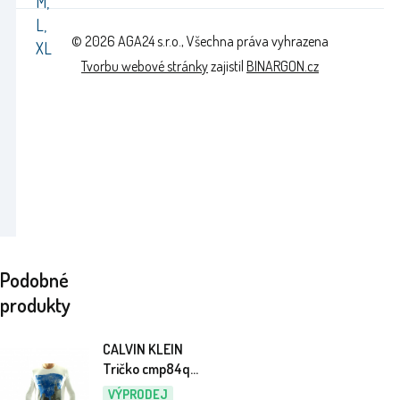
M,
L,
© 2026 AGA24 s.r.o., Všechna práva vyhrazena
XL
Tvorbu webové stránky
zajistil
BINARGON.cz
Podobné
produkty
CALVIN KLEIN
Tričko cmp84q
Blanc
VÝPRODEJ