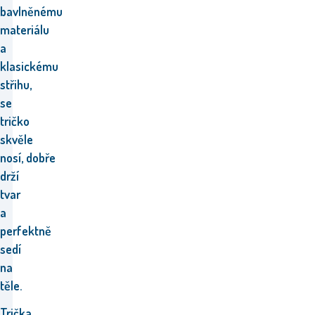
bavlněnému
materiálu
a
klasickému
střihu,
se
tričko
skvěle
nosí,
dobře
drží
tvar
a
perfektně
sedí
na
těle.
Trička