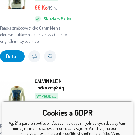
99
Kč
419
Kč
Skladem
5+
ks
Pánské značkové tričko Calvin Klein s
dlouhým rukávem a kulatým výstřihem, v
originálním stylovém de
Detail
CALVIN KLEIN
Tričko cmp84q
Creme
VÝPRODEJ
89
Kč
99
Kč
Cookies a GDPR
Skladem
5+
ks
Aga24 a partneři potřebují Váš souhlas k využití jednotlivých dat, aby Vám
Pánské značkové tričko Calvin Klein s
mimo jiné mohli ukazovat informace týkající se Vašich zájmů pomocí
dlouhým rukávem a kulatým výstřihem, v
personalizace reklam. Souhlas udělíte kliknutím na políčko "Ano,