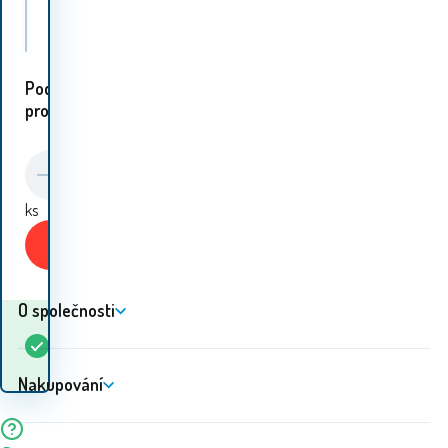
CALVIN KLEIN Tričko cmp84q Violet
Podobné
proudukty:
ks
Koupit
O společnosti
Kdy dostanu
Skladem
5+
ks
zboží? 11.08. - 12.08.
Nakupování