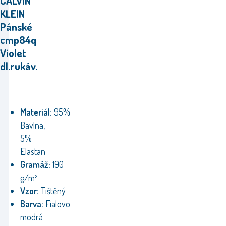
CALVIN
KLEIN
Pánské
cmp84q
Violet
dl.rukáv.
Materiál:
95%
Bavlna,
5%
Elastan
Gramáž:
190
g/m²
Vzor:
Tištěný
Barva:
Fialovo
modrá