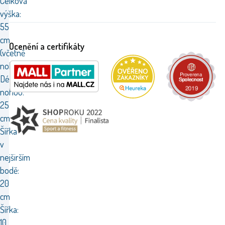
Celková
výška:
55
cm
Ocenění a certifikáty
(včetně
nohou)
Délka
nohou:
25
cm
Šířka
v
nejširším
bodě:
20
cm
Šířka:
10