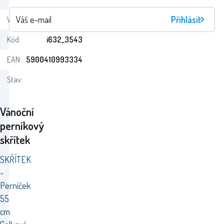
Přihlásit
Výrobce:
Jumi
Kód:
i632_3543
EAN:
5900410993334
Stav:
Vánoční
perníkový
skřítek
SKŘÍTEK
-
Perníček
55
cm