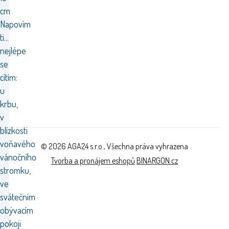
cm
Napovím
ti...
nejlépe
se
cítím:
u
krbu,
v
blízkosti
voňavého
© 2026 AGA24 s.r.o., Všechna práva vyhrazena
vánočního
Tvorba a pronájem eshopů
BINARGON.cz
stromku,
ve
svátečním
obývacím
pokoji