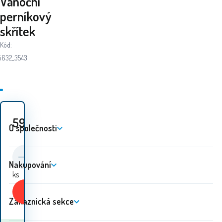
Vánoční
perníkový
skřítek
Kód:
i632_3543
59
Kč
O společnosti
Nakupování
ks
Koupit
Zákaznická sekce