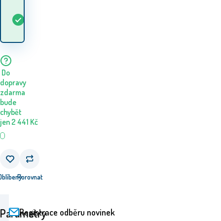
Kdy dostanu
Skladem
1
ks
zboží? 11.08. - 12.08.
Do
dopravy
zdarma
bude
chybět
jen
2 441
Kč
Oblíbený
Porovnat
Parametry
Registrace odběru novinek