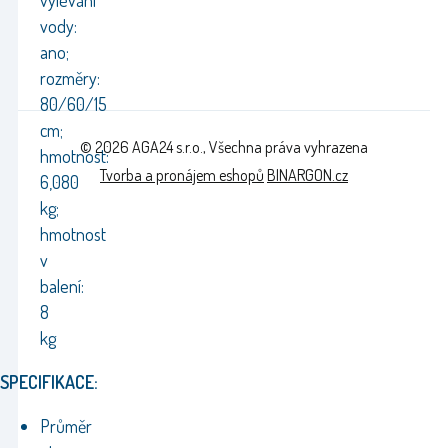
vylévání
vody:
ano;
rozměry:
80/60/15
cm;
© 2026 AGA24 s.r.o., Všechna práva vyhrazena
hmotnost:
Tvorba a pronájem eshopů
BINARGON.cz
6,080
kg;
hmotnost
v
balení:
8
kg
SPECIFIKACE:
Průměr