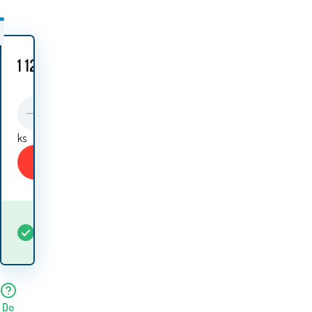
1 125
Kč
ks
Koupit
Kdy dostanu
Skladem
1
ks
zboží? 11.08. - 12.08.
Do