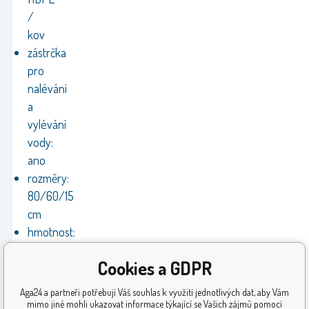
/
kov
zástrčka
pro
nalévání
a
vylévání
vody:
ano
rozměry:
80/60/15
cm
hmotnost:
6,080
Cookies a GDPR
kg
hmotnost
Aga24 a partneři potřebují Váš souhlas k využití jednotlivých dat, aby Vám
v
mimo jiné mohli ukazovat informace týkající se Vašich zájmů pomocí