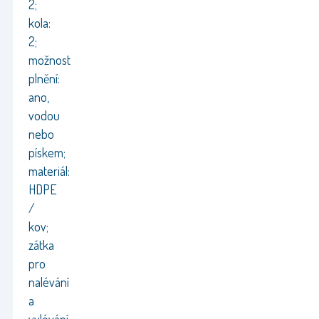
2;
kola:
2;
možnost
plnění:
ano,
vodou
nebo
pískem;
materiál:
HDPE
/
kov;
zátka
pro
nalévání
a