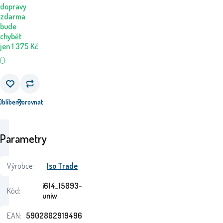
dopravy
zdarma
bude
chybět
jen
1 375
Kč
Oblíbený
Porovnat
Parametry
Výrobce:
Iso Trade
i614_15093-
Kód:
uniw
EAN:
5902802919496