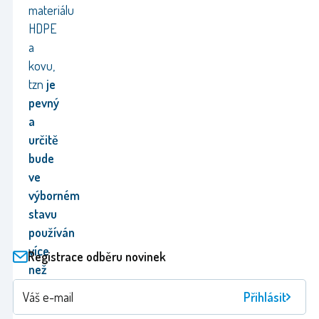
materiálu
HDPE
a
kovu,
tzn
je
pevný
a
určitě
bude
ve
výborném
stavu
používán
více
Registrace odběru novinek
než
jednu
Přihlásit
sezónu