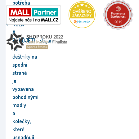
potřeba
.
KOLA
A
RUKOJETI
-
stojan
na
deštníky
na
spodní
straně
je
vybavena
pohodlnými
madly
a
kolečky,
které
usnadňují