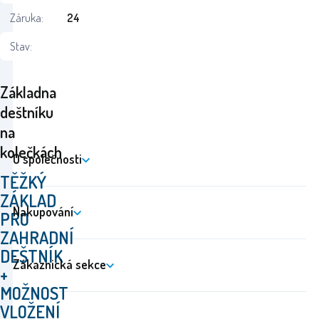
Záruka:
24
Stav:
Základna
deštníku
na
kolečkách
O společnosti
TĚŽKÝ
ZÁKLAD
Nakupování
PRO
ZAHRADNÍ
DEŠTNÍK
Zákaznická sekce
+
MOŽNOST
VLOŽENÍ