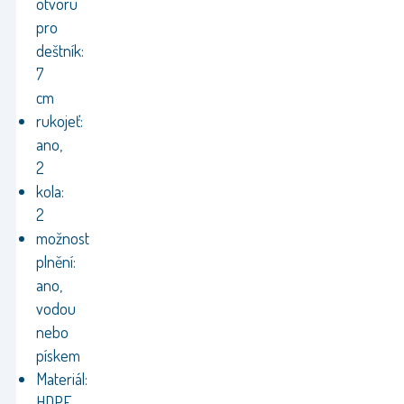
otvoru
pro
deštník:
7
cm
rukojeť:
ano,
2
kola:
2
možnost
plnění:
ano,
vodou
nebo
pískem
Materiál:
HDPE