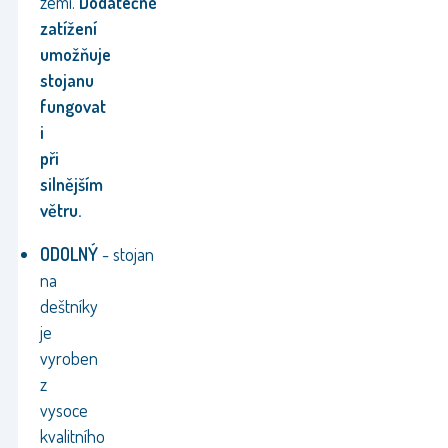
zemi.
Dodatečné
zatížení
umožňuje
stojanu
fungovat
i
při
silnějším
větru.
ODOLNÝ
-
stojan
na
deštníky
je
vyroben
z
vysoce
kvalitního