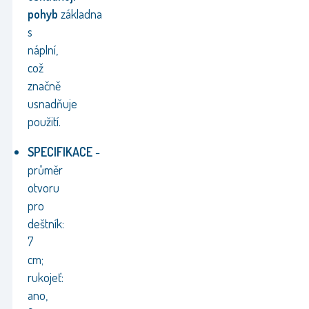
pohyb
základna
s
náplní,
což
značně
usnadňuje
použití.
SPECIFIKACE
-
průměr
otvoru
pro
deštník:
7
cm;
rukojeť:
ano,