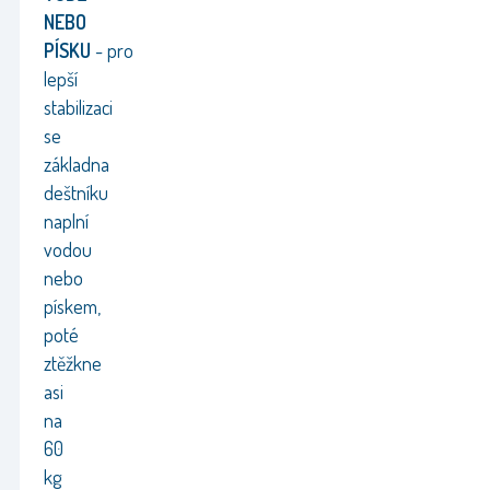
NEBO
PÍSKU
-
pro
lepší
stabilizaci
se
základna
deštníku
naplní
vodou
nebo
pískem,
poté
ztěžkne
asi
na
60
kg