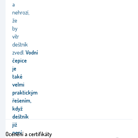
a
nehrozí,
že
by
vítr
deštník
zvedl.
Vodní
čepice
je
také
velmi
praktickým
řešením,
když
deštník
již
není
Ocenění a certifikáty