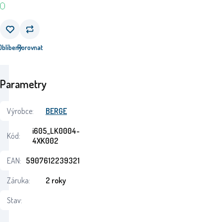
Oblíbený
Porovnat
Parametry
Výrobce:
BERGE
i605_LK0004-
Kód:
4XK002
EAN:
5907612239321
Záruka:
2 roky
Stav: