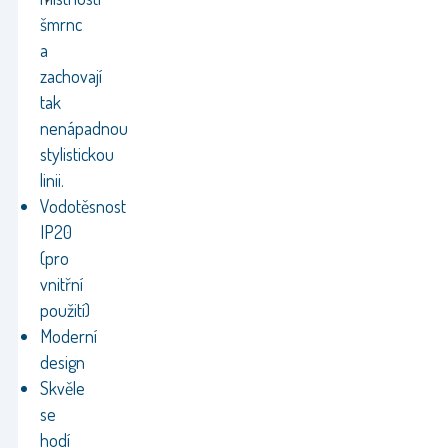
šmrnc
a
zachovají
tak
nenápadnou
stylistickou
linii.
Vodotěsnost
IP20
(pro
vnitřní
použití)
Moderní
design
Skvěle
se
hodí