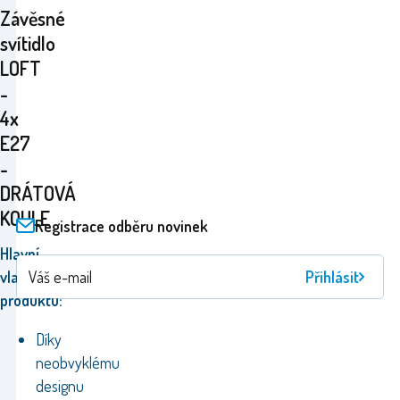
Závěsné
svítidlo
LOFT
-
4x
E27
-
DRÁTOVÁ
KOULE
Registrace odběru novinek
Hlavní
Přihlásit
vlastnosti
produktu:
Díky
neobvyklému
designu