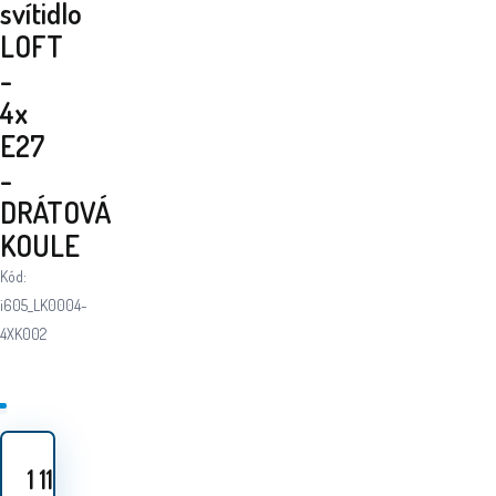
svítidlo
LOFT
-
4x
E27
-
DRÁTOVÁ
KOULE
Kód:
i605_LK0004-
4XK002
1 119
Kč