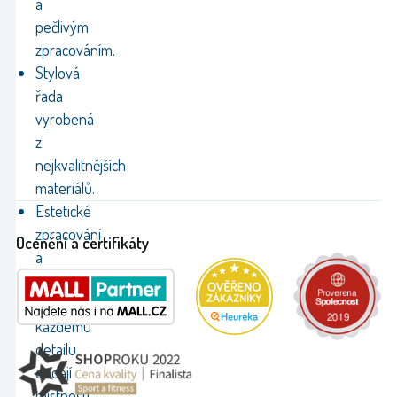
a
pečlivým
zpracováním.
Stylová
řada
vyrobená
z
nejkvalitnějších
materiálů.
Estetické
zpracování
Ocenění a certifikáty
a
pozornost
věnovaná
každému
detailu
dodají
místnosti