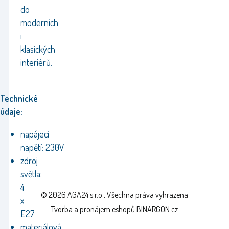
do
moderních
i
klasických
interiérů.
Technické
údaje:
napájecí
napětí: 230V
zdroj
světla:
4
© 2026 AGA24 s.r.o., Všechna práva vyhrazena
x
Tvorba a pronájem eshopů
BINARGON.cz
E27
materiálová