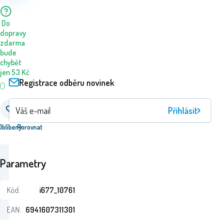
Do
dopravy
zdarma
bude
chybět
jen
53
Kč
Registrace odběru novinek
Přihlásit
Oblíbený
Porovnat
Parametry
Kód:
i677_10761
EAN:
6941607311301