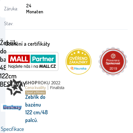
24
Záruka:
Monaten
Stav:
Žebřík
Ocenění a certifikáty
do
bazénu
48
122cm
BESTWAY
Žebřík do
bazénu
122 cm/48
palců.
Specifikace