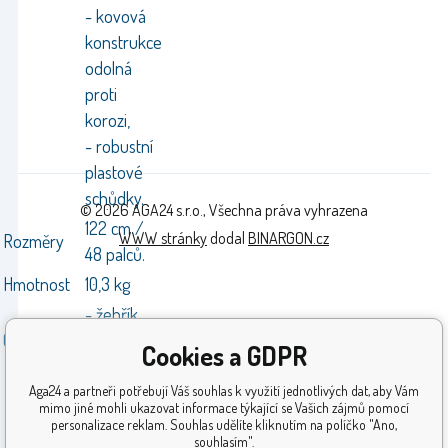
- kovová
konstrukce
odolná
proti
korozi,
- robustní
plastové
schůdky.
© 2026 AGA24 s.r.o., Všechna práva vyhrazena
122 cm /
WWW stránky
dodal
BINARGON.cz
Rozměry
48 palců.
Hmotnost
10,3 kg
- žebřík
Obsah sady
- barevný
Cookies a GDPR
obal.
Aga24 a partneři potřebují Váš souhlas k využití jednotlivých dat, aby Vám
EN16582-1;
mimo jiné mohli ukazovat informace týkající se Vašich zájmů pomocí
EN16582-3
personalizace reklam. Souhlas udělíte kliknutím na políčko "Ano,
souhlasím".