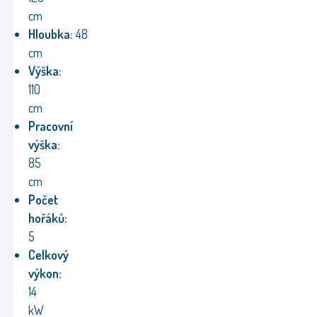
cm
Hloubka:
48
cm
Výška:
110
cm
Pracovní
výška:
85
cm
Počet
hořáků:
5
Celkový
výkon:
14
kW