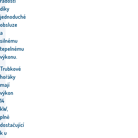
radostí
díky
jednoduché
obsluze
a
silnému
tepelnému
výkonu.
Trubkové
hořáky
mají
výkon
14
kW,
plně
dostačující
k u