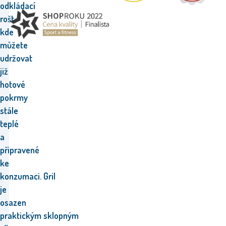
odkládací
rošt,
kde
můžete
udržovat
již
hotové
pokrmy
stále
teplé
a
připravené
ke
konzumaci.
Gril
je
osazen
praktickým
sklopným