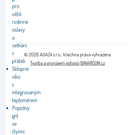
pro
větší
rodinné
oslavy
a
setkání
s
© 2026 AGA24 s.r.o., Všechna práva vyhrazena
přáteli
Tvorba a pronájem eshopů
BINARGON.cz
Sklopné
víko
s
integrovaným
teploměrem
Pojízdný
gril
se
čtyřmi