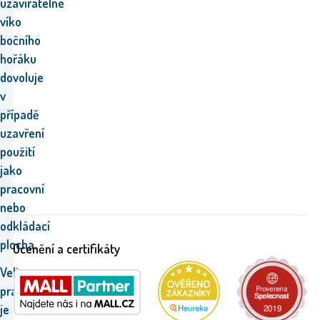
uzavíratelné
víko
bočního
hořáku
dovoluje
v
případě
uzavření
použití
jako
pracovní
nebo
odkládací
plocha.
Ocenění a certifikáty
Velice
praktický
je