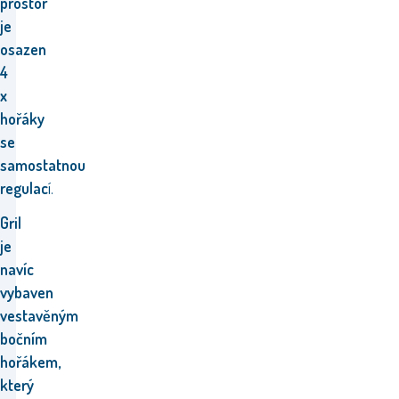
prostor
je
osazen
4
x
hořáky
se
samostatnou
regulac
í.
Gril
je
navíc
vybaven
vestavěným
bočním
hořákem,
který