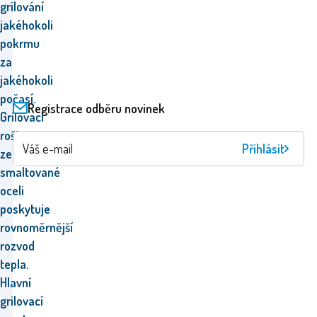
grilování
jakéhokoli
pokrmu
za
jakéhokoli
počasí.
Registrace odběru novinek
Grilovací
rošt
Přihlásit
ze
smaltované
oceli
poskytuje
rovnoměrnější
rozvod
tepla.
Hlavní
grilovací