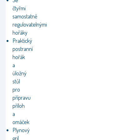
Se
čtyřmi
samostatně
regulovatelnými
hořáky
Praktický
postranní
hořák
a
úložný
stůl
pro
přípravu
příloh
a
omáček
Plynový
gril