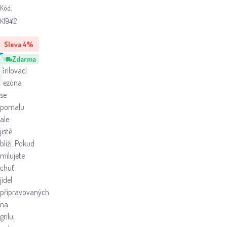
Kód:
K19412
Sleva
4
%
Zdarma
Grilovací
sezóna
se
pomalu
ale
jistě
blíží. Pokud
milujete
chuť
jídel
připravovaných
na
grilu,