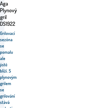
Aga
Plynový
gril
DS1922
Grilovací
sezóna
se
pomalu
ale
jistě
blíží.
S
plynovým
grilem
se
grilování
stává