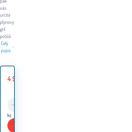
pak
vás
určitě
plynový
gril
potěší.
Celý
popis
4 999
Kč
5
Ušetříte
230
Kč
229
Kč
ks
Koupit