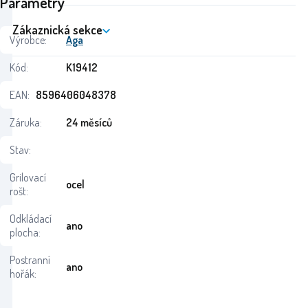
Parametry
Zákaznická sekce
Výrobce:
Aga
Kód:
K19412
EAN:
8596406048378
Záruka:
24 měsíců
Stav:
Grilovací
ocel
rošt:
Odkládací
ano
plocha:
Postranní
ano
hořák: