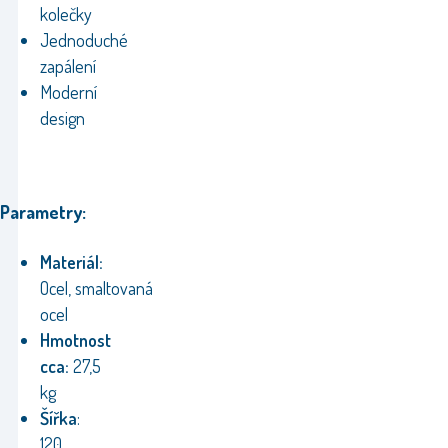
kolečky
Jednoduché
zapálení
Moderní
design
Parametry:
Materiál:
Ocel, smaltovaná
ocel
Hmotnost
cca:
27,5
kg
Šířka
:
120