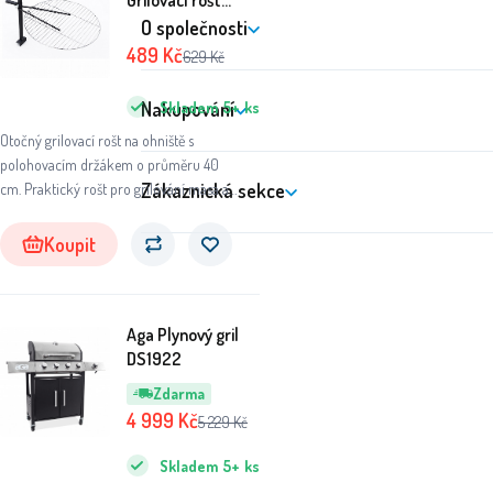
Grilovací rošt
MC4103 40 cm
O společnosti
489
Kč
629
Kč
Nakupování
Skladem
5+
ks
Otočný grilovací rošt na ohniště s
polohovacím držákem o průměru 40
Zákaznická sekce
cm. Praktický rošt pro grilování masa a
zeleniny, který je možno snadno vytáčet
mimo prostor ohniště.
Koupit
Aga Plynový gril
DS1922
Zdarma
4 999
Kč
5 229
Kč
Skladem
5+
ks