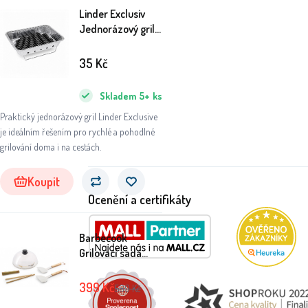
Linder Exclusiv
Jednorázový gril
30x25x4 cm
35
Kč
Skladem
5+
ks
Praktický jednorázový gril Linder Exclusive
je ideálním řešením pro rychlé a pohodlné
grilování doma i na cestách.
Koupit
Ocenění a certifikáty
Barbecook
Grilovací sada
Plancha Start
399
Kč
589
Kč