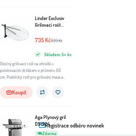
Linder Exclusiv
Grilovací rošt
MC4104 60 cm
735
Kč
939
Kč
Skladem
5+
ks
Otočný grilovací rošt na ohniště s
polohovacím držákem o průměru 60
cm. Praktický rošt pro grilování masa a
zeleniny, který je možno snadno vytáčet
mimo prostor ohniště.
Koupit
Aga Plynový gril
DS1924
Registrace odběru novinek
Zdarma