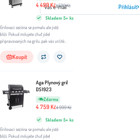
4 499
Kč
4 599
Kč
Přihlásit
Skladem
5+
ks
Grilovací sezóna se pomalu ale jistě
blíží. Pokud milujete chuť jídel
připravovaných na grilu, pak vás určitě
plynový gril potěší.
Koupit
Aga Plynový gril
DS1923
Zdarma
4 759
Kč
4 999
Kč
Skladem
5+
ks
Grilovací sezóna se pomalu ale jistě
blíží. Pokud milujete chuť jídel