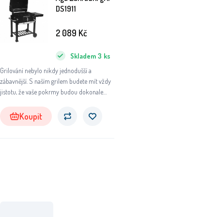
DS1911
2 089
Kč
Skladem
3
ks
Grilování nebylo nikdy jednodušší a
zábavnější. S naším grilem budete mít vždy
jistotu, že vaše pokrmy budou dokonale
propečené a plné chuti.
Koupit