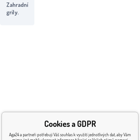
Zahradní
grily.
Cookies a GDPR
Aga24 a partneři potřebují Váš souhlas k využití jednotlivých dat, aby Vám
mimo jiné mohli ukazovat informace týkající se Vašich zájmů pomocí