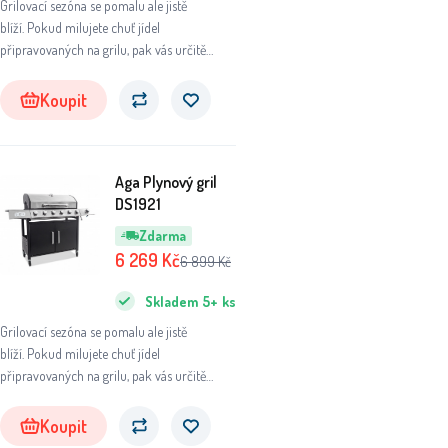
Grilovací sezóna se pomalu ale jistě
blíží. Pokud milujete chuť jídel
připravovaných na grilu, pak vás určitě
plynový gril potěší.
Koupit
Aga Plynový gril
DS1921
Zdarma
6 269
Kč
6 899
Kč
Skladem
5+
ks
Grilovací sezóna se pomalu ale jistě
blíží. Pokud milujete chuť jídel
připravovaných na grilu, pak vás určitě
plynový gril potěší.
Koupit