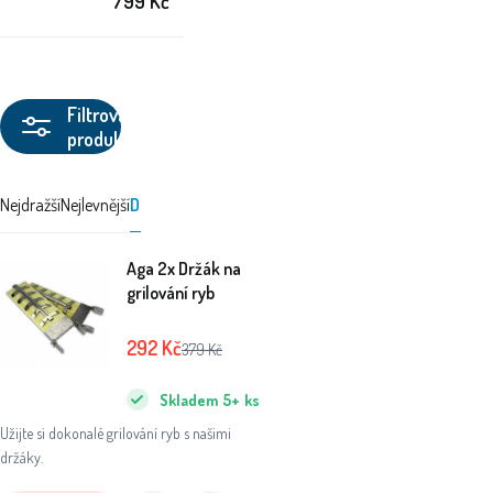
799
Kč
Filtrovat
produkty
Nejdražší
Nejlevnější
Doporučujeme
Aga 2x Držák na
grilování ryb
292
Kč
379
Kč
Skladem
5+
ks
Užijte si dokonalé grilování ryb s našimi
držáky.