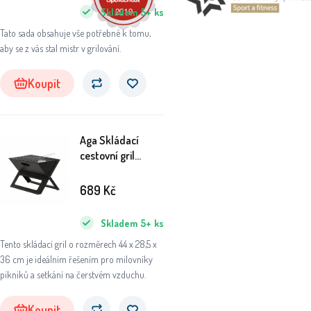
Skladem
5+
ks
Tato sada obsahuje vše potřebné k tomu,
aby se z vás stal mistr v grilování.
Koupit
Aga Skládací
cestovní gril
44x28,5x36 cm
689
Kč
Skladem
5+
ks
Tento skládací gril o rozměrech 44 x 28,5 x
36 cm je ideálním řešením pro milovníky
pikniků a setkání na čerstvém vzduchu.
Koupit