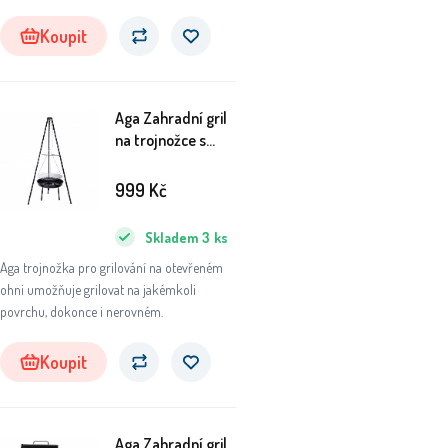
plynový gril potěší.
Koupit
Aga Zahradní gril
na trojnožce s
ohništěm
BBQ0162
999
Kč
Skladem
3
ks
Aga trojnožka pro grilování na otevřeném
ohni umožňuje grilovat na jakémkoli
povrchu, dokonce i nerovném.
Koupit
Aga Zahradní gril