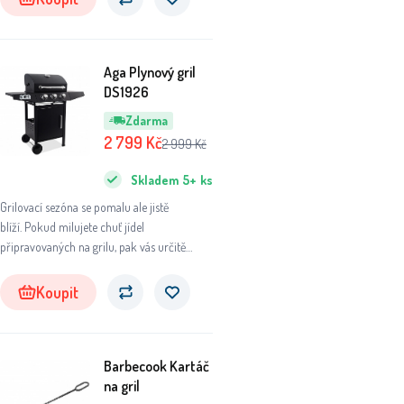
Aga Plynový gril
DS1926
Zdarma
2 799
Kč
2 999
Kč
Skladem
5+
ks
Grilovací sezóna se pomalu ale jistě
blíží. Pokud milujete chuť jídel
připravovaných na grilu, pak vás určitě
plynový gril potěší.
Koupit
Barbecook Kartáč
na gril