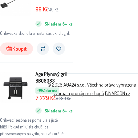
99
Kč
149
Kč
Skladem
5+
ks
Grilovačka skončila a nastal čas uklidit gril.
Koupit
Aga Plynový gril
BBQ8083
© 2026 AGA24 s.r.o., Všechna práva vyhrazena
Zdarma
Tvorba a pronájem eshopů
BINARGON.cz
7 779
Kč
8 289
Kč
Skladem
5+
ks
Grilovací sezóna se pomalu ale jistě
blíží. Pokud milujete chuť jídel
připravovaných na grilu, pak vás určitě