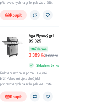
připravovaných na grilu, pak vás určitě
plynový gril potěší.
Koupit
Aga Plynový gril
DS1925
Zdarma
3 389
Kč
3 899
Kč
Skladem
5+
ks
Grilovací sezóna se pomalu ale jistě
blíží. Pokud milujete chuť jídel
připravovaných na grilu, pak vás určitě
plynový gril potěší.
Koupit