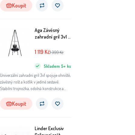
Koupit
Aga Závěsný
zahradní gril 3v1 s
ohništěm a
kotlíkem na
1 119
Kč
1 399
Kč
trojnožce
Skladem
5+
ks
Univerzální zahradní gril 3v1 spojuje ohniště,
závěsný rošt a kotlík v jediné sestavě.
Stabilní trojnožka, odolná konstrukce a
prostorný rošt zaručí pohodové grilování i
vaření nad otevřeným ohněm.
Koupit
Linder Exclusiv