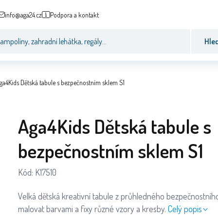
info@aga24.cz
Podpora a kontakt
Hle
ga4Kids Dětská tabule s bezpečnostním sklem S1
Aga4Kids Dětská tabule s
bezpečnostním sklem S1
Kód:
K17510
Velká dětská kreativní tabule z průhledného bezpečnostního 
malovat barvami a fixy různé vzory a kresby.
Celý popis