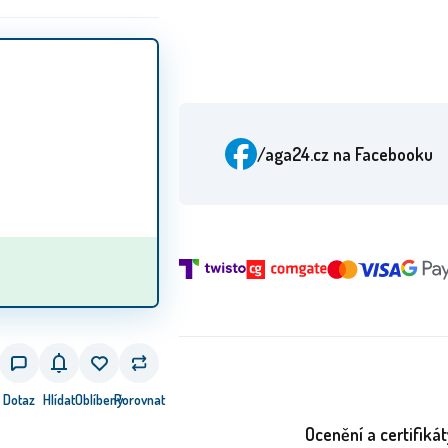
/aga24.cz
na Facebooku
Dotaz
Hlídat
Oblíbený
Porovnat
Ocenění a certifikát