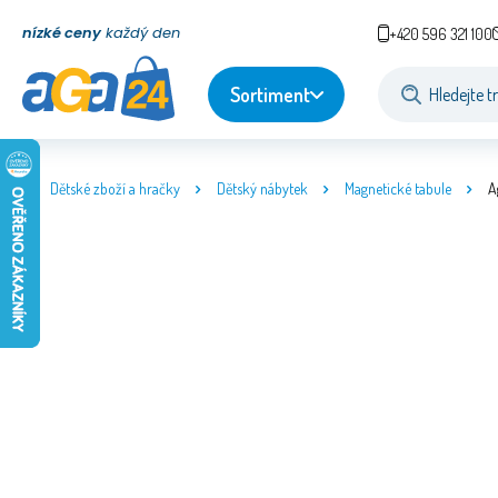
nízké ceny
každý den
+420 596 321 100
Sortiment
Dětské zboží a hračky
Dětský nábytek
Magnetické tabule
A