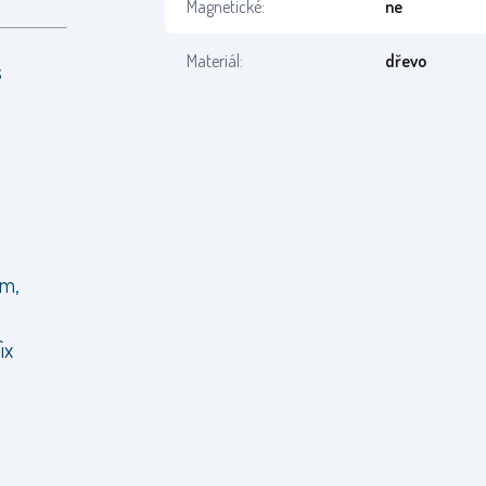
Magnetické:
ne
Materiál:
dřevo
s
em,
ix