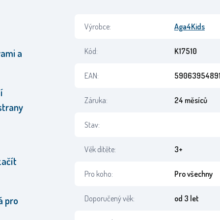
Výrobce:
Aga4Kids
Kód:
K17510
vami a
EAN:
59063954891
í
Záruka:
24 měsíců
 strany
Stav:
Věk dítěte:
3+
ačít
Pro koho:
Pro všechny
Doporučený věk:
od 3 let
á pro