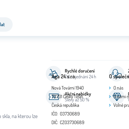
dat
Rychlé doručení
Aga 24 s.r.o.
O společn
Od objednání 24 h
Nová Tovární 1940
O nás
Akční nabídky
73701 Český Těšín
S námi 
Slevy až 50 %
Česká republika
Volné pr
IČO: 03730689
skla, na kterou lze
DIČ: CZ03730689