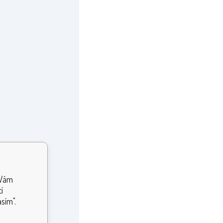
 Vám
í
sím".