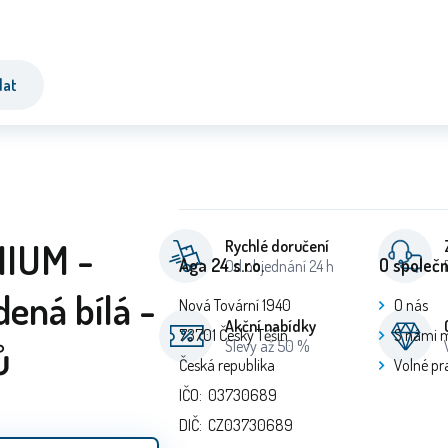
dat
MIUM -
Rychlé doručení
Aga 24 s.r.o.
O společn
Od objednání 24 h
ená bílá -
Nová Tovární 1940
O nás
Akční nabídky
73701 Český Těšín
S námi 
ů
Slevy až 50 %
Česká republika
Volné pr
IČO: 03730689
DIČ: CZ03730689