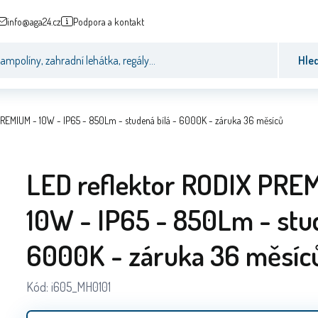
info@aga24.cz
Podpora a kontakt
Hle
PREMIUM - 10W - IP65 - 850Lm - studená bílá - 6000K - záruka 36 měsíců
LED reflektor RODIX PRE
10W - IP65 - 850Lm - stud
6000K - záruka 36 měsíc
Kód:
i605_MH0101