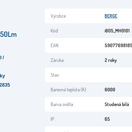
Výrobce:
BERGE
Kód:
i605_MH0101
 850Lm
EAN:
5907769818
 /
Záruka:
2 roky
Stav:
íky
 2835
Barevná teplota (K):
6000
Barva světla:
Studená bílá
IP:
65