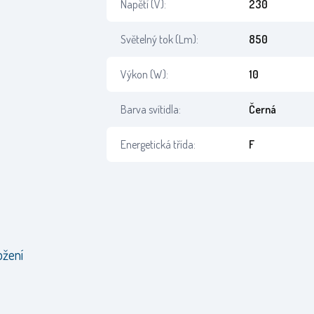
Napětí (V):
230
Světelný tok (Lm):
850
Výkon (W):
10
Barva svítidla:
Černá
Energetická třída:
F
ožení