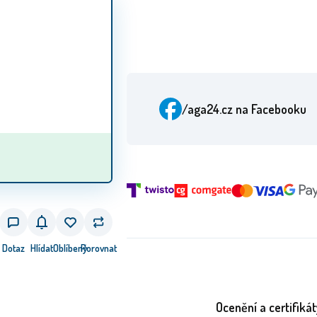
/aga24.cz
na Facebooku
Dotaz
Hlídat
Oblíbený
Porovnat
Ocenění a certifikát