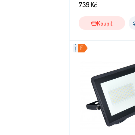
739
Kč
Koupit