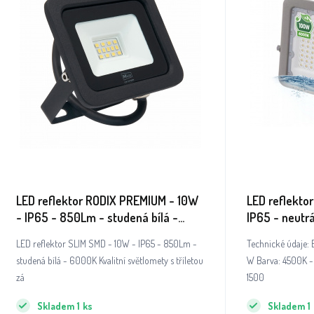
LED reflektor RODIX PREMIUM - 10W
LED reflekto
- IP65 - 850Lm - studená bílá -
IP65 - neutrá
6000K - záruka 36 měsíců
LED reflektor SLIM SMD - 10W - IP65 - 850Lm -
Technické údaje: Energetická třída: F Příkon: 50
studená bílá - 6000K Kvalitní světlomety s tříletou
W Barva: 4500K - 
zá
1500
Skladem
1
ks
Skladem
1