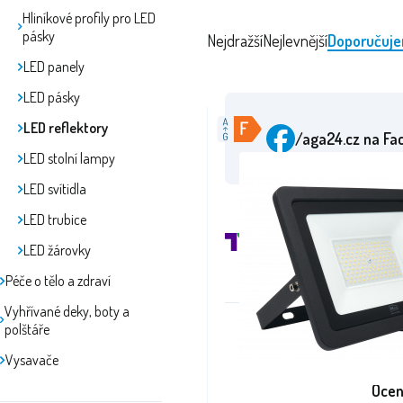
Hliníkové profily pro LED
pásky
Nejdražší
Nejlevnější
Doporučuj
LED panely
LED pásky
LED reflektory
/aga24.cz
na Fa
LED stolní lampy
LED svítidla
LED trubice
LED žárovky
Péče o tělo a zdraví
Vyhřívané deky, boty a
polštáře
Vysavače
Ocen