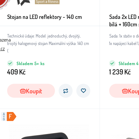
Stojan na LED reflektory - 140 cm
Sada 2x LED 
bílá + 160cm 
Technické údaje: Model: jednoduchý, dvojitý,
Sada: 1x stativ o 
razena
trojitý halogenový stojan Maximální výška: 140 cm
.cz
(
Skladem
5+
ks
Skladem
4
409
Kč
1 239
Kč
Koupit
Koup