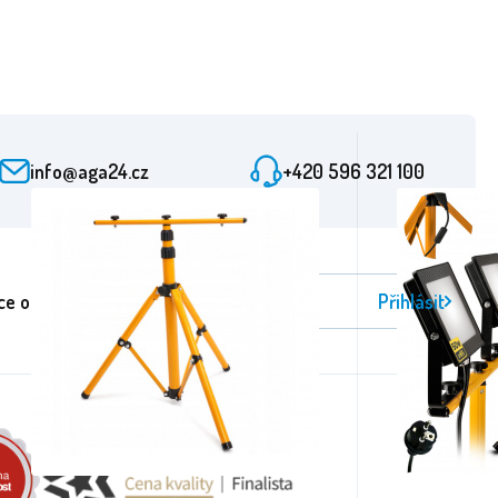
info@aga24.cz
+420 596 321 100
ce odběru novinek
Přihlásit