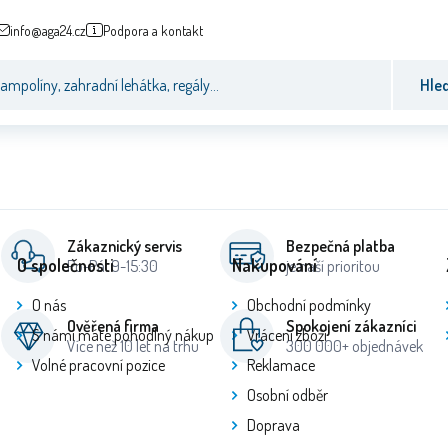
info@aga24.cz
Podpora a kontakt
Hle
Zákaznický servis
Bezpečná platba
O společnosti
Nakupování
Po-Pá: 9-15:30
je naší prioritou
O nás
Obchodní podmínky
Ověřená firma
Spokojení zákazníci
S námi máte pohodlný nákup
Vrácení zboží
Více než 10 let na trhu
300 000+ objednávek
Volné pracovní pozice
Reklamace
Osobní odběr
Doprava