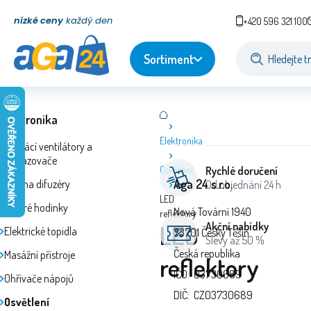
nízké ceny
každý den
+420 596 321 100
Sortiment
Elektronika
Elektronika
Domácí ventilátory a
ochlazovače
Osvětlení
Rychlé doručení
Aga 24 s.r.o.
Aroma difuzéry
Od objednání 24 h
LED
Chytré hodinky
Nová Tovární 1940
reflektory
LED
Akční nabídky
Elektrické topidla
73701 Český Těšín
Slevy až 50 %
Česká republika
Masážní přístroje
reflektory
IČO: 03730689
Ohřívače nápojů
DIČ: CZ03730689
Osvětlení