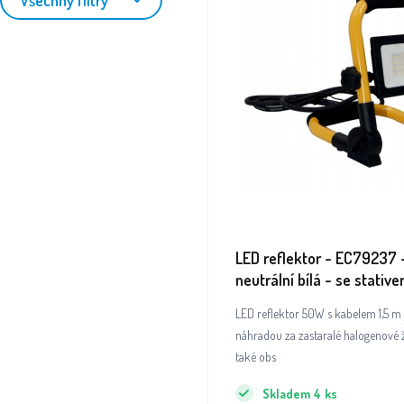
LED reflektor - EC79237
neutrální bílá - se stativ
kabelem
LED reflektor 50W s kabelem 1,5 m
náhradou za zastaralé halogenové 
také obs
Skladem
4
ks