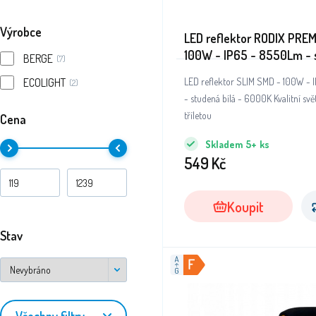
Výrobce
LED reflektor RODIX PRE
100W - IP65 - 8550Lm - 
BERGE
(7)
bílá - 6000K - záruka 36
ECOLIGHT
LED reflektor SLIM SMD - 100W -
(2)
- studená bílá - 6000K Kvalitní svě
tříletou
Cena
Skladem
5+
ks
549
Kč
Koupit
Stav
Všechny filtry