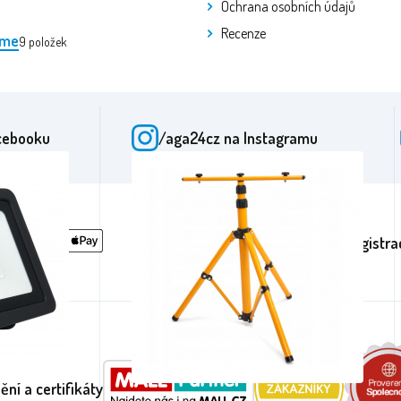
Ochrana osobních údajů
Recenze
eme
9
položek
cebooku
/aga24cz
na Instagramu
Registra
ění a certifikáty