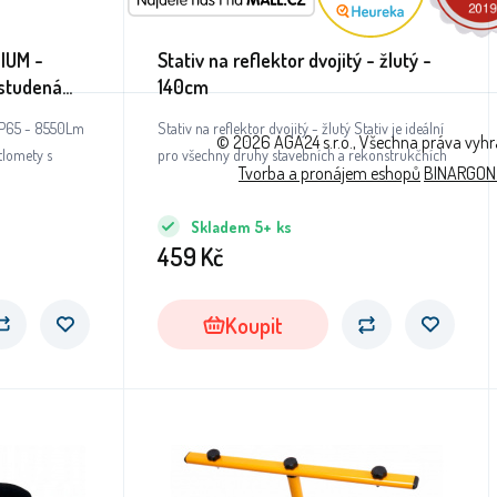
MIUM -
Stativ na reflektor dvojitý - žlutý -
studená
140cm
 měsíců
 IP65 - 8550Lm
Stativ na reflektor dvojitý - žlutý Stativ je ideální
© 2026 AGA24 s.r.o., Všechna práva vyh
tlomety s
pro všechny druhy stavebních a rekonstrukčních
Tvorba a pronájem eshopů
BINARGON
Skladem
5+
ks
459
Kč
Koupit