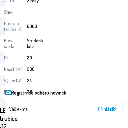
Záruka:
2 roky
Stav:
Barevná
6000
teplota (K):
Barva
Studená
světla:
bílá
IP:
20
Napětí (V):
230
Výkon (W):
24
Patice:
T8
Registrace odběru novinek
Přihlásit
LED
trubice
J2