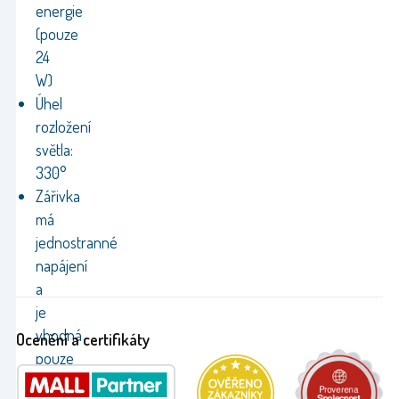
energie
(pouze
24
W)
Úhel
rozložení
světla:
330°
Zářivka
má
jednostranné
napájení
a
je
vhodná
Ocenění a certifikáty
pouze
pro