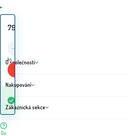
79
Kč
ks
O společnosti
Koupit
Nakupování
Kdy dostanu
Skladem
1
ks
zboží? 11.08. - 12.08.
Zákaznická sekce
Do