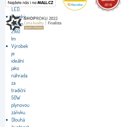
svítidla
LED.
Vysoký
výkon
2160
lm
Výrobek
je
ideální
jako
náhrada
za
tradiční
50W
plynovou
zářivku.
Dlouhá