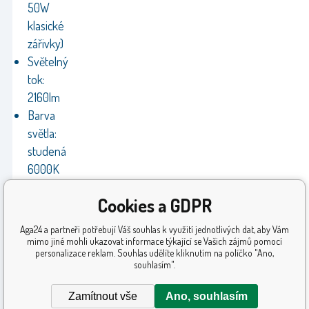
50W
klasické
zářivky)
Světelný
tok:
2160lm
Barva
světla:
studená
6000K
Životnost:
Cookies a GDPR
30
000
Aga24 a partneři potřebují Váš souhlas k využití jednotlivých dat, aby Vám
hodin
mimo jiné mohli ukazovat informace týkající se Vašich zájmů pomocí
personalizace reklam. Souhlas udělíte kliknutím na políčko "Ano,
Úhel
souhlasím".
rozložení
světla:
Zamítnout vše
Ano, souhlasím