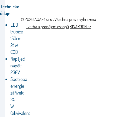
Technické
údaje:
© 2026 AGA24 s.r.o., Všechna práva vyhrazena
LED
Tvorba a pronájem eshopů
BINARGON.cz
trubice
150cm
24W
CCD
Napájecí
napětí:
230V
Spotřeba
energie
zářivek:
24
W
(ekvivalent