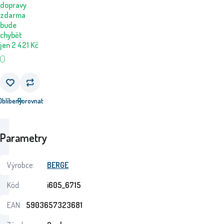
dopravy
zdarma
bude
chybět
jen
2 421
Kč
Oblíbený
Porovnat
Parametry
Výrobce:
BERGE
Kód:
i605_6715
EAN:
5903657323681