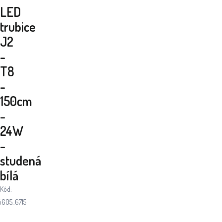
LED
trubice
J2
-
T8
-
150cm
-
24W
-
studená
bílá
Kód:
i605_6715