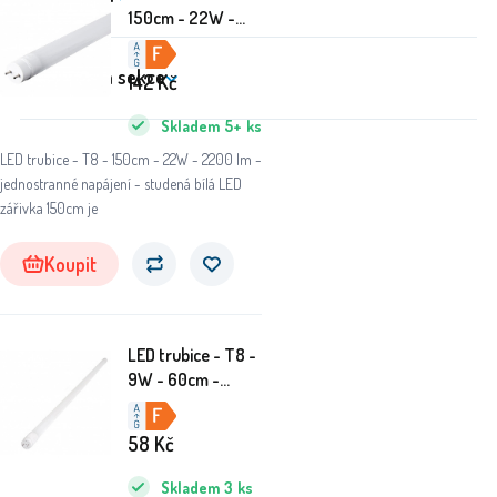
150cm - 22W -
2200 lm -
jednostranné
Zákaznická sekce
142
Kč
napájení -
studená bílá
Skladem
5+
ks
LED trubice - T8 - 150cm - 22W - 2200 lm -
jednostranné napájení - studená bílá LED
zářivka 150cm je
Koupit
LED trubice - T8 -
9W - 60cm -
900Lm - CCD -
MILIO GLASS -
58
Kč
studena bílá
Skladem
3
ks