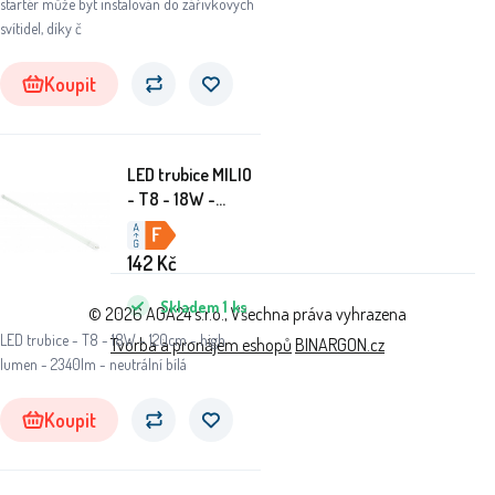
startér může být instalován do zářivkových
svítidel, díky č
Koupit
LED trubice MILIO
- T8 - 18W -
120cm - high
lumen - 2550lm -
142
Kč
neutrální bílá
Skladem
1
ks
© 2026 AGA24 s.r.o., Všechna práva vyhrazena
LED trubice - T8 - 18W - 120cm - high
Tvorba a pronájem eshopů
BINARGON.cz
lumen - 2340lm - neutrální bílá
Koupit