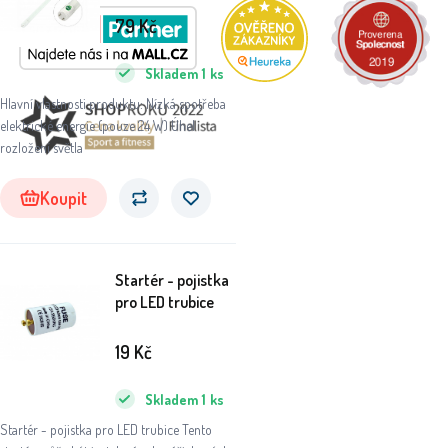
79
Kč
Skladem
1
ks
Hlavní vlastnosti produktu: Nízká spotřeba
elektrické energie (pouze 24 W) Úhel
rozložení světla
Koupit
Startér - pojistka
pro LED trubice
19
Kč
Skladem
1
ks
Startér - pojistka pro LED trubice Tento