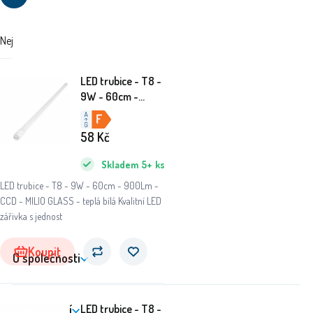
Nejdražší
Nejlevnější
Doporučujeme
LED trubice - T8 -
9W - 60cm -
900Lm - CCD -
MILIO GLASS -
58
Kč
teplá bílá
Skladem
5+
ks
LED trubice - T8 - 9W - 60cm - 900Lm -
CCD - MILIO GLASS - teplá bílá Kvalitní LED
zářivka s jednost
Koupit
O společnosti
LED trubice - T8 -
Nakupování