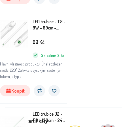
LED trubice - T8 -
9W - 60cm -
1215lm - neutrální
bílá
69
Kč
Skladem
2
ks
Hlavní vlastnosti produktu: Úhel rozložení
světla: 220° Zářivka s vysokým světelným
tokem je typ z
Koupit
LED trubice J2 -
T8 - 150cm - 24W
Ocenění a certifikáty
- studená bílá