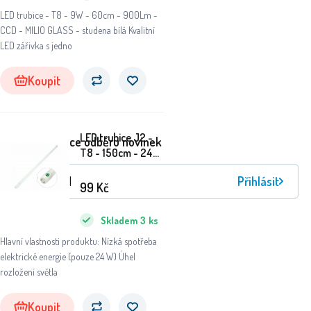
LED trubice - T8 - 9W - 60cm - 900Lm -
CCD - MILIO GLASS - studena bílá Kvalitní
LED zářivka s jedno
Koupit
LED trubice J2 -
Registrace odběru novinek
T8 - 150cm - 24W
- teplá bílá
Přihlásit
99
Kč
Skladem
3
ks
Hlavní vlastnosti produktu: Nízká spotřeba
elektrické energie (pouze 24 W) Úhel
rozložení světla
Koupit