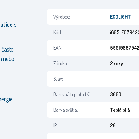
Výrobce:
ECOLIGHT
atice s
Kód:
i605_EC7942
EAN:
5901986794
 často
ch nebo
Záruka:
2 roky
Stav:
Barevná teplota (K):
3000
nergie
Barva světla:
Teplá bílá
IP:
20