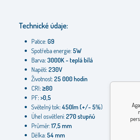
Technické údaje:
Patice:
G9
Spotřeba energie:
5W
Barva
: 3000K - teplá bílá
Napětí
: 230V
Životnost:
25 000 hodin
CRI
: ≥80
PF
: >0,5
Aga
Světelný tok
: 450lm (+/- 5%
)
Úhel osvětlení:
270 stupňů
pers
Průměr:
17,5 mm
Délka:
54 mm