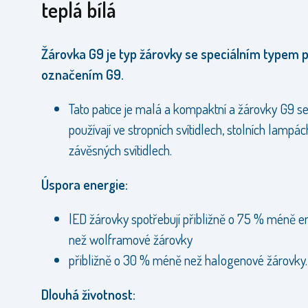
teplá bílá
Žárovka G9 je typ žárovky se speciálním typem p
označením G9.
Tato patice je malá a kompaktní a žárovky G9 se
používají ve stropních svítidlech, stolních lampá
závěsných svítidlech.
Úspora energie:
lED žárovky spotřebují přibližně o 75 % méně e
než wolframové žárovky
přibližně o 30 % méně než halogenové žárovky.
Dlouhá životnost: