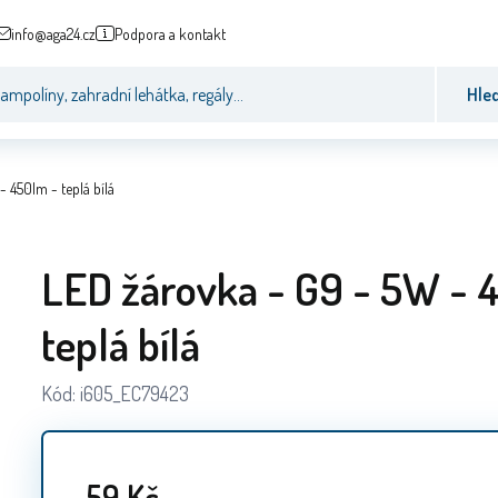
info@aga24.cz
Podpora a kontakt
Hle
 450lm - teplá bílá
LED žárovka - G9 - 5W - 
teplá bílá
Kód:
i605_EC79423
59
Kč