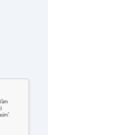
 Vám
í
sím".