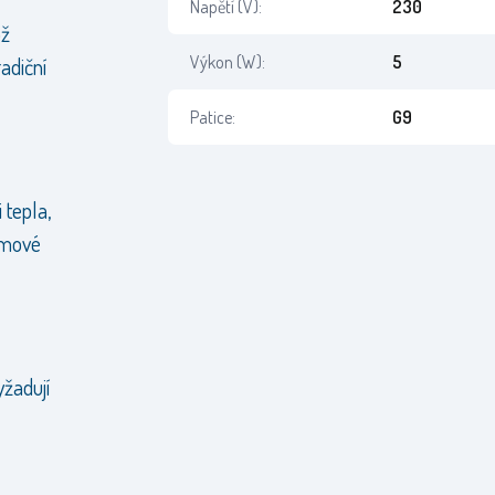
Napětí (V):
230
ož
Výkon (W):
5
adiční
Patice:
G9
 tepla,
amové
yžadují