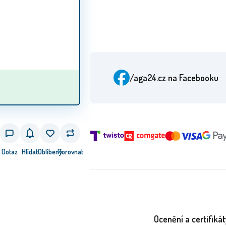
/aga24.cz
na Facebooku
Dotaz
Hlídat
Oblíbený
Porovnat
Ocenění a certifikát