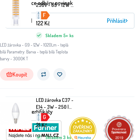
Registrace odběru novinek
230V - G9 - 12W -
1020Lm - teplá
bílá - 3000K
Přihlásit
122
Kč
Skladem
5+
ks
LED žárovka - G9 - 12W - 1020Lm - teplá
bílá Parametry: Barva - teplá bílá Teplota
barvy - 3000K T
Koupit
LED žárovka C37 -
E14 - 3W - 250 lm
Ocenění a certifikáty
- teplá bílá
21
Kč
Skladem
3
ks