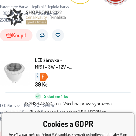
Parametry: Barva - teplá bílá Teplota barvy
- 3000K Příkon - 3W Světelný tok -
250Lm Napětí
Koupit
LED žárovka -
MR11 - 3W - 12V -
255Lm - neutrální
bílá
39
Kč
Skladem
1
ks
© 2026 AGA24 s.r.o., Všechna práva vyhrazena
LED žárovka - MR11 - 3W - 255Lm -
Tvorba a pronájem eshopů
BINARGON.cz
neutrální bílá Parametry: Barva - neutrální
bílá Teplota barvy -
Cookies a GDPR
Koupit
Aga24 a partneři potřebují Váš souhlas k využití jednotlivých dat, aby Vám