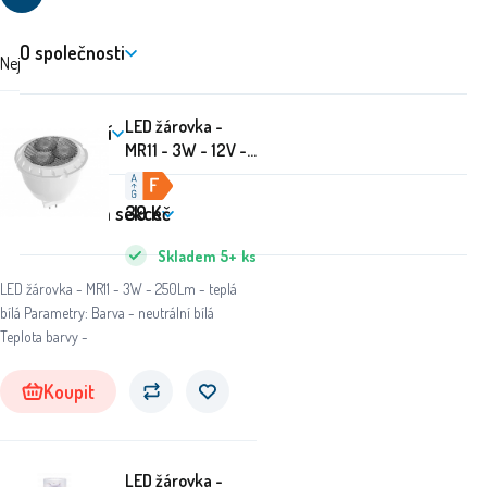
O společnosti
Nejdražší
Nejlevnější
Doporučujeme
LED žárovka -
Nakupování
MR11 - 3W - 12V -
250Lm - teplá bílá
Zákaznická sekce
39
Kč
Skladem
5+
ks
LED žárovka - MR11 - 3W - 250Lm - teplá
bílá Parametry: Barva - neutrální bílá
Teplota barvy -
Koupit
LED žárovka -