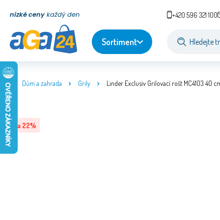
nízké ceny
každý den
+420 596 321 100
Sortiment
Dům a zahrada
Grily
Linder Exclusiv Grilovací rošt MC4103 40 c
Sleva
22
%