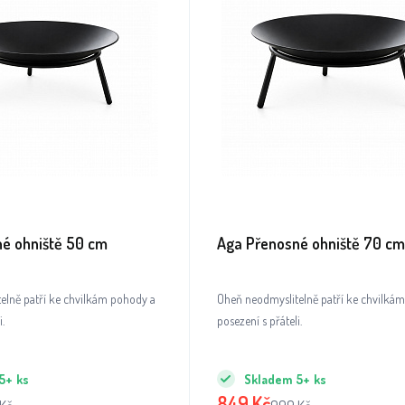
é ohniště 50 cm
Aga Přenosné ohniště 70 cm
elně patří ke chvilkám pohody a
Oheň neodmyslitelně patří ke chvilká
i.
posezení s přáteli.
5+
ks
Skladem
5+
ks
849
Kč