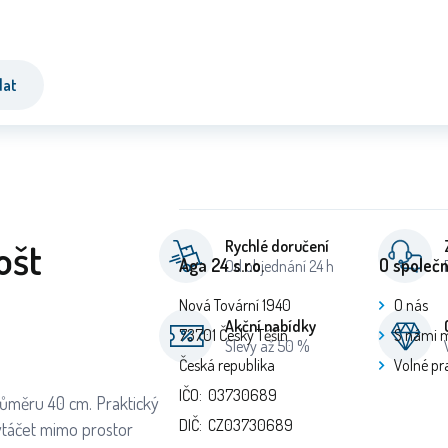
dat
ošt
Rychlé doručení
Aga 24 s.r.o.
O společn
Od objednání 24 h
Nová Tovární 1940
O nás
Akční nabídky
73701 Český Těšín
S námi 
Slevy až 50 %
Česká republika
Volné pr
IČO: 03730689
růměru 40 cm. Praktický
DIČ: CZ03730689
vytáčet mimo prostor