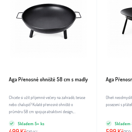
Aga Přenosné ohniště 58 cm s madly
Aga Přenosn
Chcete si užít příjemné večery na zahradě, terase
Oheň neodmyslit
nebo chalupě? Kulaté přenosné ohniště o
posezení s přátel
průměru 58 cm spojuje atraktivní design,
funkčnost a snadnou manipulaci v jednom
Skladem
5+
ks
Skladem
produktu.
499
Kč
599
Kč