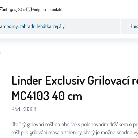
info@aga24.cz
Podpora a kontakt
Hle
m
Linder Exclusiv Grilovací r
MC4103 40 cm
Kód:
K8368
Otočný grilovací rošt na ohniště s polohovacím držákem o p
rošt pro grilování masa a zeleniny, který je možno snadno 