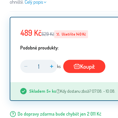
ohniště.
Celý popis
489
Kč
629
Kč
Ušetříte
140
Kč
Podobné proudukty:
Koupit
ks
Skladem
5+
ks
Kdy dostanu zboží? 07.08. - 10.08.
Do dopravy zdarma bude chybět jen
2 011
Kč