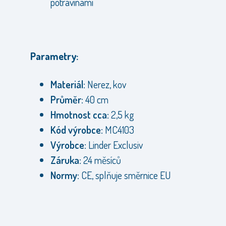
potravinami
Parametry:
Materiál:
Nerez, kov
Průměr:
40 cm
Hmotnost cca:
2,5 kg
Kód výrobce:
MC4103
Výrobce:
Linder Exclusiv
Záruka:
24 měsíců
Normy:
CE, splňuje směrnice EU