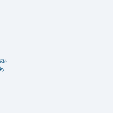
iště
dky