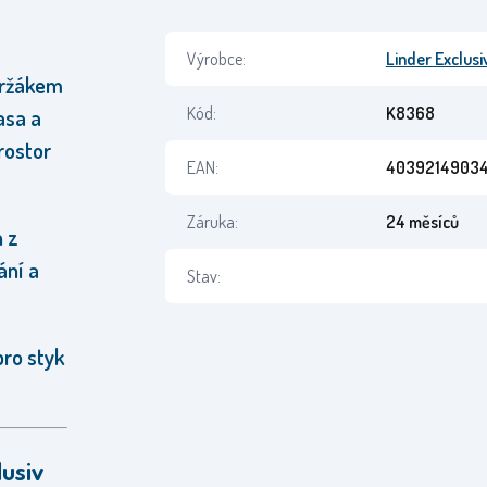
Výrobce:
Linder Exclusi
držákem
Kód:
K8368
asa a
rostor
EAN:
40392149034
Záruka:
24 měsíců
n z
ání a
Stav:
pro styk
lusiv