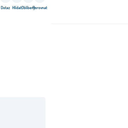
Dotaz
Hlídat
Oblíbený
Porovnat