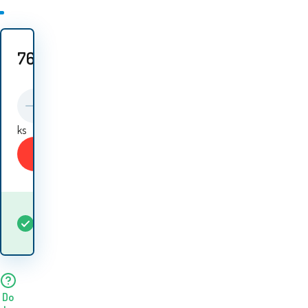
769
Kč
ks
Koupit
Kdy dostanu
Skladem
1
ks
zboží? 11.08. - 12.08.
Do