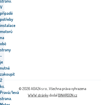
stranu.
V
případě
potřeby
instalace
motorů
na
obě
strany
-
je
nutné
zakoupit
2
ks.
© 2026 AGA24 s.r.o., Všechna práva vyhrazena
Pravá/levá
WWW stránky
dodal
BINARGON.cz
strana.
Motor