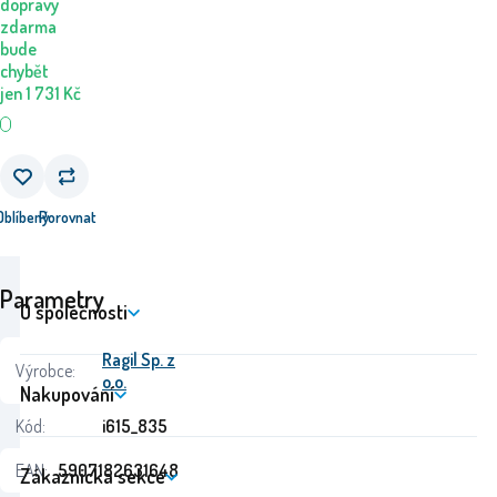
dopravy
zdarma
bude
chybět
jen
1 731
Kč
Oblíbený
Porovnat
Parametry
O společnosti
Ragil Sp. z
Výrobce:
o.o.
Nakupování
Kód:
i615_835
EAN:
5907182631648
Zákaznická sekce