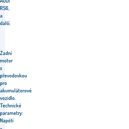
AUDI
RS6,
a
další.
Zadní
motor
s
převodovkou
pro
akumulátorové
vozidlo.
Technické
parametry:
Napětí
-