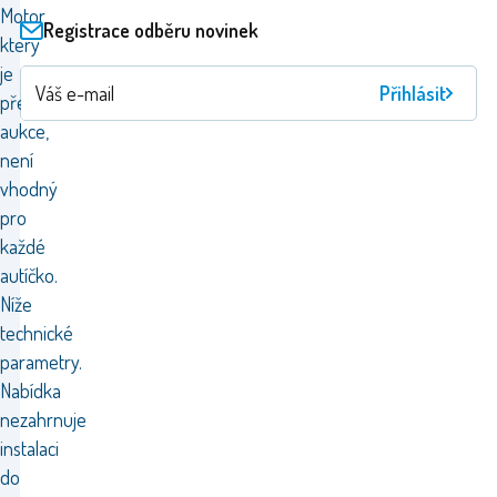
Motor,
Registrace odběru novinek
který
je
Přihlásit
předmětem
aukce,
není
vhodný
pro
každé
autíčko.
Níže
technické
parametry.
Nabídka
nezahrnuje
instalaci
do