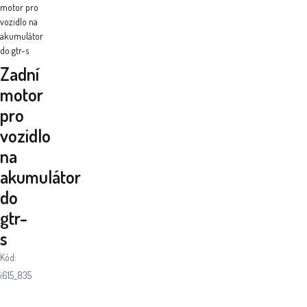
motor pro
vozidlo na
akumulátor
do gtr-s
Zadní
motor
pro
vozidlo
na
akumulátor
do
gtr-
s
Kód:
i615_835