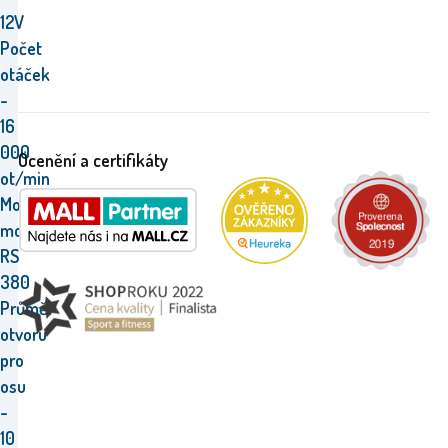
12V
Počet
otáček
-
16
000
Ocenění a certifikáty
ot/min
Model
motoru
RS
380
Průměr
otvoru
pro
osu
-
10