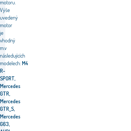
motoru.
Výše
uvedený
motor
je
vhodný
m.v
následujících
modelech:
M4
R-
SPORT,
Mercedes
GTR,
Mercedes
GTR_S,
Mercedes
G63,