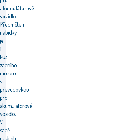
pro
akumulátorové
vozidlo
Předmětem
nabídky
je
1
kus
zadního
motoru
s
převodovkou
pro
akumulátorové
vozidlo.
V
sadě
obdržíte: