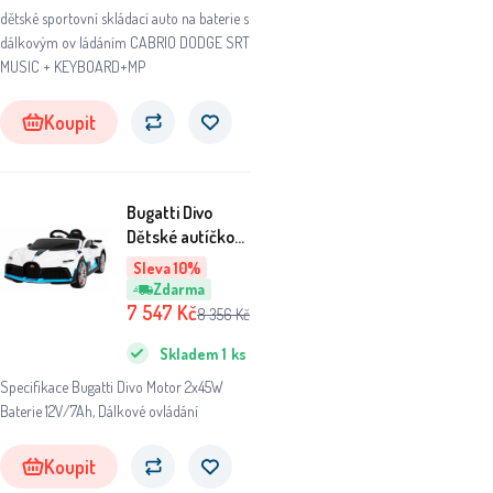
dětské sportovní skládací auto na baterie s
dálkovým ov ládáním CABRIO DODGE SRT
MUSIC + KEYBOARD+MP
Koupit
Bugatti Divo
Dětské autíčko
na baterie bílé +
Sleva 10%
dálkové ovládání
Zdarma
+ EVA + pomalý
7 547
Kč
8 356
Kč
start + LED MP3
Skladem
1
ks
Specifikace Bugatti Divo Motor 2x45W
Baterie 12V/7Ah, Dálkové ovládání
Koupit