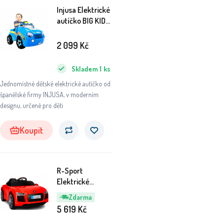
Injusa Elektrické
autíčko BIG KID
6V
2 099
Kč
Skladem
1
ks
Jednomístné dětské elektrické autíčko od
španělské firmy INJUSA, v moderním
designu, určené pro děti
Koupit
R-Sport
Elektrické
autíčko Cabrio
Zdarma
B4 Červené
5 619
Kč