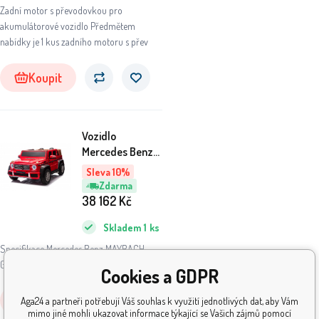
Zadní motor s převodovkou pro
akumulátorové vozidlo Předmětem
nabídky je 1 kus zadního motoru s přev
Koupit
Vozidlo
Mercedes Benz
MAYBACH G650
Sleva 10%
Červený
Zdarma
38 162
Kč
Skladem
1
ks
Specifikace Mercedes Benz MAYBACH
G650 Motor 4x200W Akumulátor 24V
Cookies a GDPR
Koupit
Aga24 a partneři potřebují Váš souhlas k využití jednotlivých dat, aby Vám
mimo jiné mohli ukazovat informace týkající se Vašich zájmů pomocí