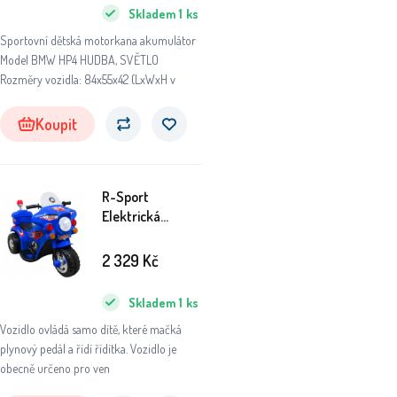
Skladem
1
ks
Sportovní dětská motorkana akumulátor
Model BMW HP4 HUDBA, SVĚTLO
Rozměry vozidla: 84x55x42 (LxWxH v
Koupit
R-Sport
Elektrická
motorka M7
Modrá
2 329
Kč
Skladem
1
ks
Vozidlo ovládá samo dítě, které mačká
plynový pedál a řídí řídítka. Vozidlo je
obecně určeno pro ven