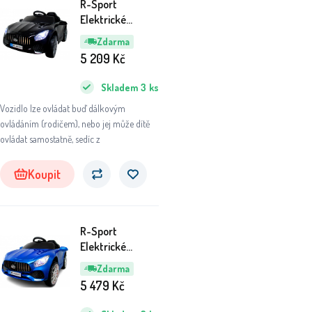
R-Sport
Elektrické
autíčko Cabrio
Zdarma
B3 Černé
5 209
Kč
Skladem
3
ks
Vozidlo lze ovládat buď dálkovým
ovládáním (rodičem), nebo jej může dítě
ovládat samostatně, sedíc z
Koupit
R-Sport
Elektrické
autíčko Cabrio
Zdarma
B3 Modré
5 479
Kč