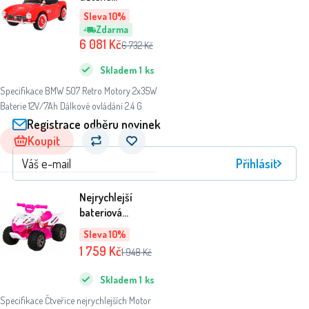
elektrické auto
Sleva 10%
červené + LED
Zdarma
audio + dálkové
6 081
Kč
6 732
Kč
ovládání + eko
Skladem
1
ks
kůže + EVA +
pomalý start
Specifikace BMW 507 Retro Motory 2x35W
Baterie 12V/7Ah Dálkové ovládání 2.4 G
Registrace odběru novinek
Koupit
Přihlásit
Nejrychlejší
bateriová
čtyřkolka pro
Sleva 10%
děti Růžová +
1 759
Kč
1 948
Kč
25W motor
Skladem
1
ks
Specifikace Čtveřice nejrychlejších Motor