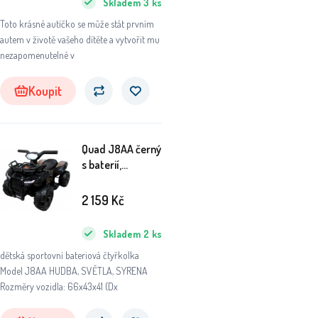
Skladem
3
ks
Toto krásné autíčko se může stát prvním
autem v životě vašeho dítěte a vytvořit mu
nezapomenutelné v
Koupit
Quad J8AA černý
s baterií,
čtyřkolky pro
děti hudební
2 159
Kč
světlo
Skladem
2
ks
dětská sportovní bateriová čtyřkolka
Model J8AA HUDBA, SVĚTLA, SYRENA
Rozměry vozidla: 66x43x41 (Dx