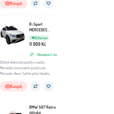
Koupit
R-Sport
MERCEDES
GLC63S
Zdarma
Elektrické
11 909
Kč
autíčko 4x4 Bílé
Skladem
1
ks
Dětské elektrické autíčko značky
Mercedes licencované společností
Mercedes-Benz. Splňte přání Vašeho
Koupit
BMW 507 Retro
dětské