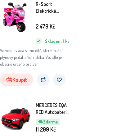
R-Sport
Elektrická
motorka M6
Růžová
2 479
Kč
Skladem
1
ks
Vozidlo ovládá samo dítě, které mačká
plynový pedál a řídí řídítka. Vozidlo je
obecně určeno pro ven
Koupit
MERCEDES EQA
RED Autobaterie
PILOT LEATHER
Zdarma
EVA BUJAK
11 209
Kč