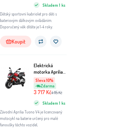
Skladem
1
ks
Dětský sportovní kabriolet pro děti s
bateriovým dálkovým ovládáním.
Doporučený věk dítěte je 1-4 roky.
Koupit
Elektrická
motorka Aprilia
Tuono V4
Sleva 10%
PA0257 Černá
Zdarma
3 717
Kč
4 115
Kč
Skladem
1
ks
Závodní Aprilia Tuono V4 je licencovaný
motocykl na baterie určený pro malé
fanoušky těchto vozidel,