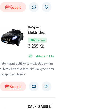
Koupit
R-Sport
Elektrické
autíčko Cabrio
Zdarma
B3 Černý lak
3 269
Kč
Skladem
1
ks
Toto krásné autíčko se může stát prvním
autem v životě vašeho dítěte a vytvořit mu
nezapomenutelné v
Koupit
CABRIO AUDI E-