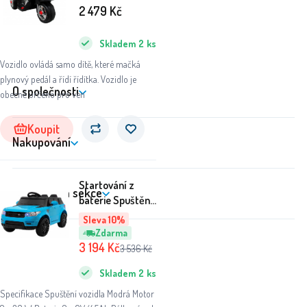
Černá
2 479
Kč
Skladem
2
ks
Vozidlo ovládá samo dítě, které mačká
plynový pedál a řídí řídítka. Vozidlo je
O společnosti
obecně určeno pro ven
Koupit
Nakupování
Startování z
Zákaznická sekce
baterie Spuštění
auta Modrá +
Sleva 10%
Dálkové ovládání
Zdarma
+ Bezpečnostní
3 194
Kč
3 536
Kč
funkce + MP3
Skladem
2
ks
LED
Specifikace Spuštění vozidla Modrá Motor