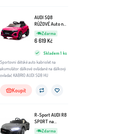
AUDI SQ8
RŮŽOVÉ Auto na
akumulátor EVA
Zdarma
Kůže pilot
6 619
Kč
Akumulátor
lithiový-iontový
Skladem
1
ks
Sportovní dětské auto kabriolet na
akumulátor dálkově ovládané na dálkový
ovladač KABRIO AUDI SQ8 HU
Koupit
R-Sport AUDI R8
SPORT na
dálkové ovládání
Zdarma