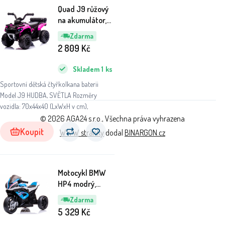
Quad J9 růžový
na akumulátor,
čtyřkolky pro
Zdarma
děti hudba světlo
2 809
Kč
Akumulátor
lithiový-iontový
Skladem
1
ks
Sportovní dětská čtyřkolkana baterii
Model J9 HUDBA, SVĚTLA Rozměry
vozidla: 70x44x40 (LxWxH v cm),
© 2026 AGA24 s.r.o., Všechna práva vyhrazena
Koupit
WWW stránky
dodal
BINARGON.cz
Motocykl BMW
HP4 modrý,
motocykl na
Zdarma
lithiovo-iontovou
5 329
Kč
baterii