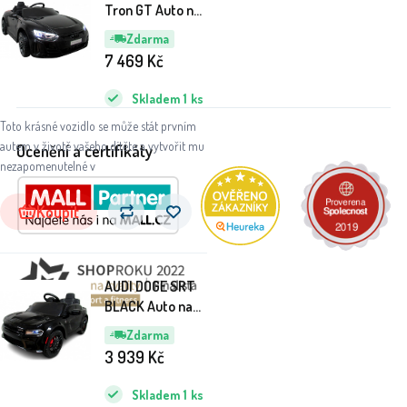
Tron GT Auto na
baterie a dálkové
Zdarma
ovládání Černé
7 469
Kč
Skladem
1
ks
Toto krásné vozidlo se může stát prvním
autem v životě vašeho dítěte a vytvořit mu
Ocenění a certifikáty
nezapomenutelné v
Koupit
AUDI DOGE SRT
BLACK Auto na
baterie EVA
Zdarma
Kožené dálkové
3 939
Kč
ovládání
Skladem
1
ks