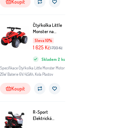
Koupit
Čtyřkolka Little
Monster na
baterie pro
Sleva 10%
batolata Červený
1 625
Kč
1 799
Kč
25W pohon
Skladem
2
ks
Specifikace Čtyřkolka Little Monster Motor
25W Baterie 6V/4,5Ah, Kola Plastov
Koupit
R-Sport
Elektrická
motorka M6