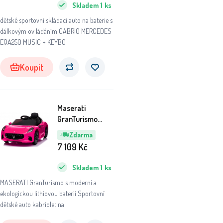
Skladem
1
ks
dětské sportovní skládací auto na baterie s
dálkovým ov ládáním CABRIO MERCEDES
EQA250 MUSIC + KEYBO
Koupit
Maserati
GranTurismo
RŮŽOVÉ Auto na
Zdarma
akumulátor EVA
7 109
Kč
Kůže pilot
Akumulátor
Skladem
1
ks
lithiový-iontový
MASERATI GranTurismo s moderní a
ekologickou lithiovou baterií Sportovní
dětské auto kabriolet na