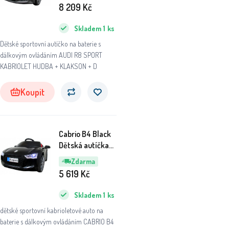
Šedé
8 209
Kč
Skladem
1
ks
Dětské sportovní autíčko na baterie s
dálkovým ovládáním AUDI R8 SPORT
KABRIOLET HUDBA + KLAKSON + D
Koupit
Cabrio B4 Black
Dětská autíčka
na baterie,
Zdarma
dálkové
5 619
Kč
ovládání, světla
kůže
Skladem
1
ks
dětské sportovní kabrioletové auto na
baterie s dálkovým ovládáním CABRIO B4