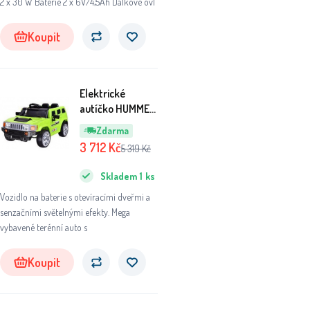
2 x 30 W Baterie 2 x 6V/4,5Ah Dálkové ovl
Koupit
Elektrické
autíčko HUMMER
s dálkovým
Zdarma
ovládáním
3 712
Kč
5 319
Kč
PA0135 Zelené
Skladem
1
ks
Vozidlo na baterie s otevíracími dveřmi a
senzačními světelnými efekty. Mega
vybavené terénní auto s
Koupit