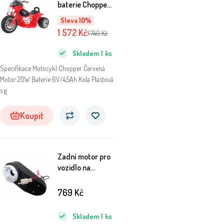
baterie Chopper
Červená + 3 kola
Sleva 10%
+ zvuky + LED
1 572
Kč
1 740
Kč
světla
Skladem
1
ks
Specifikace Motocykl Chopper Červená
Motor 20W Baterie 6V/4,5Ah Kola Plastová
s g
Koupit
Zadní motor pro
vozidlo na
akumulátor do
gtr-s
769
Kč
Skladem
1
ks