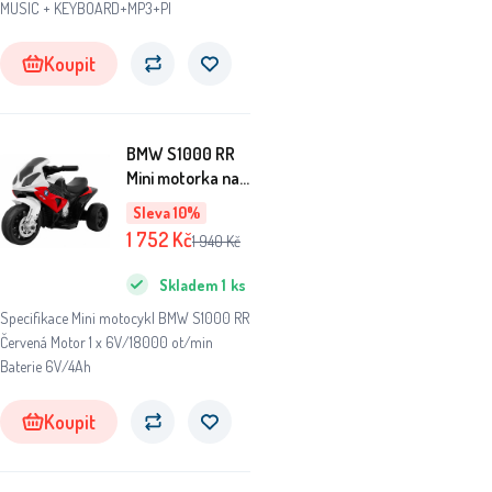
MUSIC + KEYBOARD+MP3+PI
Koupit
BMW S1000 RR
Mini motorka na
baterie pro děti
Sleva 10%
Červená + 3 kola
1 752
Kč
1 940
Kč
+ zvuky + LED
dioda
Skladem
1
ks
Specifikace Mini motocykl BMW S1000 RR
Červená Motor 1 x 6V/18000 ot/min
Baterie 6V/4Ah
Koupit