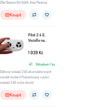
25W Baterie 6V/4,5Ah, Kola Plastová
Koupit
Pilot 2.4 G,
Vozidlo na
akumulátor,
Příslušenství,
1 039
Kč
model do GTR-s
Skladem
1
ks
Dálkový ovladač 2.4G akumulátorových
vozidel model 4 Prezentovaný v aukci
ovladač 2.4G může sloužit
Koupit