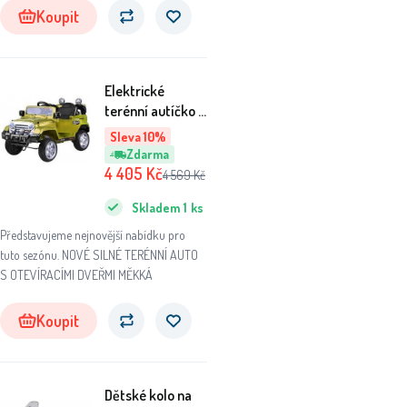
Koupit
Elektrické
terénní autíčko s
dálkovým
Sleva 10%
ovládáním PA0111
Zdarma
Zelené
4 405
Kč
4 569
Kč
Skladem
1
ks
Představujeme nejnovější nabídku pro
tuto sezónu. NOVÉ SILNÉ TERÉNNÍ AUTO
S OTEVÍRACÍMI DVEŘMI MĚKKÁ
Koupit
Dětské kolo na