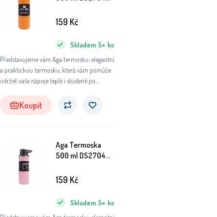
Oranžová
159
Kč
Skladem
5+
ks
Představujeme vám Aga termosku, elegantní
a praktickou termosku, která vám pomůže
udržet vaše nápoje teplé i studené po
dlouhou dobu. Ať už se chystáte na výlet do
přírody, do práce nebo na sportovní aktivity,
Koupit
tato termoska se stane vaším
nepostradatelným společníkem.
Aga Termoska
500 ml DS2704
Růžová
159
Kč
Skladem
5+
ks