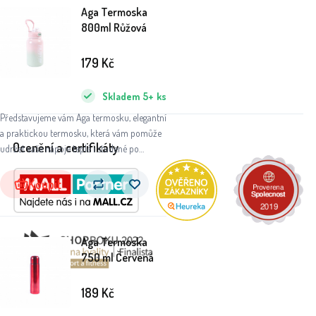
Aga Termoska
800ml Růžová
179
Kč
Skladem
5+
ks
Představujeme vám Aga termosku, elegantní
a praktickou termosku, která vám pomůže
Ocenění a certifikáty
udržet vaše nápoje teplé i studené po
dlouhou dobu. Ať už se chystáte na výlet do
přírody, do práce nebo na sportovní aktivity,
Koupit
tato termoska se stane vaším
nepostradatelným společníkem.
Aga Termoska
750 ml Červená
189
Kč