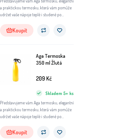
Představujeme vám Aga termosku, elegantní
a praktickou termosku, která vám pomůže
udržet vaše nápoje teplé i studené po
dlouhou dobu. Ať už se chystáte na výlet do
přírody, do práce nebo na sportovní aktivity,
Koupit
tato termoska se stane vaším
nepostradatelným společníkem.
Aga Termoska
350 ml Žlutá
209
Kč
Skladem
5+
ks
Představujeme vám Aga termosku, elegantní
a praktickou termosku, která vám pomůže
udržet vaše nápoje teplé i studené po
dlouhou dobu. Ať už se chystáte na výlet do
přírody, do práce nebo na sportovní aktivity,
Koupit
tato termoska se stane vaším