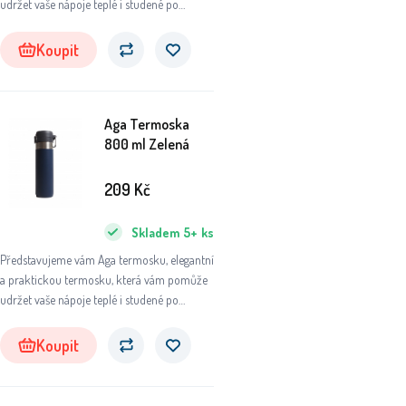
udržet vaše nápoje teplé i studené po
dlouhou dobu. Ať už se chystáte na výlet do
přírody, do práce nebo na sportovní aktivity,
Koupit
tato termoska se stane vaším
nepostradatelným společníkem.
Aga Termoska
800 ml Zelená
209
Kč
Skladem
5+
ks
Představujeme vám Aga termosku, elegantní
a praktickou termosku, která vám pomůže
udržet vaše nápoje teplé i studené po
dlouhou dobu.
Koupit