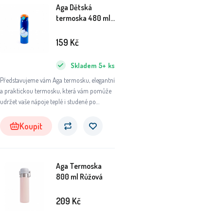
Aga Dětská
termoska 480 ml
Modrá
159
Kč
Skladem
5+
ks
Představujeme vám Aga termosku, elegantní
a praktickou termosku, která vám pomůže
udržet vaše nápoje teplé i studené po
dlouhou dobu. Ať už se chystáte na výlet do
přírody nebo na sportovní aktivity, tato
Koupit
termoska se stane vaším nepostradatelným
společníkem.
Aga Termoska
800 ml Růžová
209
Kč