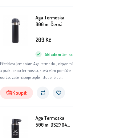
nepostradatelným společníkem.
Aga Termoska
800 ml Černá
209
Kč
Skladem
5+
ks
Představujeme vám Aga termosku, elegantní
a praktickou termosku, která vám pomůže
udržet vaše nápoje teplé i studené po
dlouhou dobu.
Koupit
Aga Termoska
500 ml DS2704
Černá