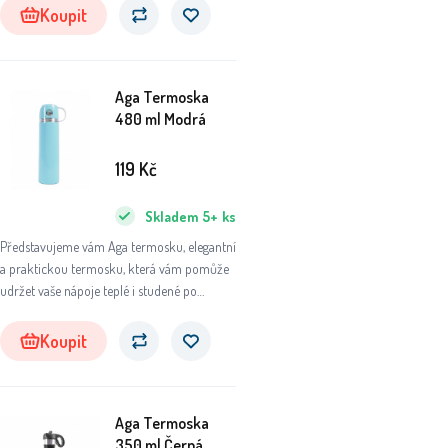
Koupit
Aga Termoska
480 ml Modrá
119
Kč
Skladem
5+
ks
Představujeme vám Aga termosku, elegantní
a praktickou termosku, která vám pomůže
udržet vaše nápoje teplé i studené po
dlouhou dobu. Ať už se chystáte na výlet do
přírody, do práce nebo na sportovní aktivity,
Koupit
tato termoska se stane vaším
nepostradatelným společníkem.
Aga Termoska
350 ml Černá