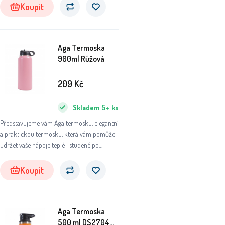
přírody, do práce nebo na sportovní aktivity,
Koupit
tato termoska se stane vaším
nepostradatelným společníkem.
Aga Termoska
900ml Růžová
209
Kč
Skladem
5+
ks
Představujeme vám Aga termosku, elegantní
a praktickou termosku, která vám pomůže
udržet vaše nápoje teplé i studené po
dlouhou dobu. Ať už se chystáte na výlet do
přírody, do práce nebo na sportovní aktivity,
Koupit
tato termoska se stane vaším
nepostradatelným společníkem.
Aga Termoska
500 ml DS2704