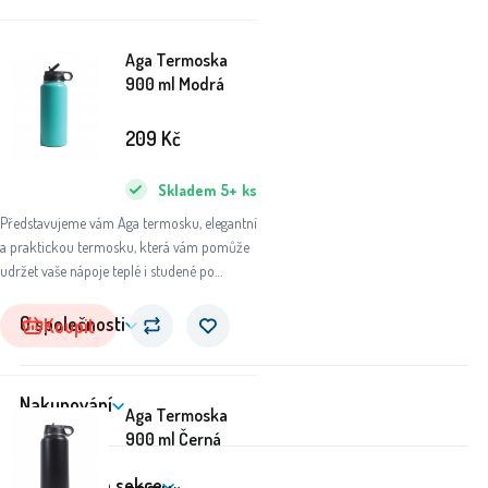
nepostradatelným společníkem.
Aga Termoska
900 ml Modrá
209
Kč
Skladem
5+
ks
Představujeme vám Aga termosku, elegantní
a praktickou termosku, která vám pomůže
udržet vaše nápoje teplé i studené po
dlouhou dobu. Ať už se chystáte na výlet do
přírody, do práce nebo na sportovní aktivity,
O společnosti
Koupit
tato termoska se stane vaším
nepostradatelným společníkem.
Nakupování
Aga Termoska
900 ml Černá
Zákaznická sekce