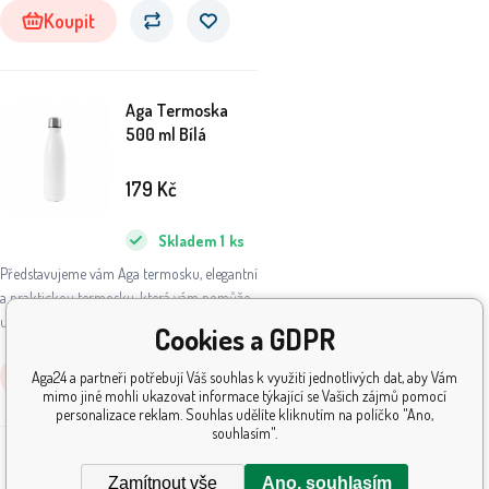
Dlouhá. rukojeti: cca. 8cm. Rozměry. taška:
Koupit
21,5x14,5x15,5 cm.
Aga Termoska
500 ml Bílá
179
Kč
Skladem
1
ks
Představujeme vám Aga termosku, elegantní
a praktickou termosku, která vám pomůže
udržet vaše nápoje teplé i studené po
Cookies a GDPR
dlouhou dobu. Ať už se chystáte na výlet do
přírody, do práce nebo na sportovní aktivity,
Koupit
Aga24 a partneři potřebují Váš souhlas k využití jednotlivých dat, aby Vám
tato termoska se stane vaším
mimo jiné mohli ukazovat informace týkající se Vašich zájmů pomocí
personalizace reklam. Souhlas udělíte kliknutím na políčko "Ano,
nepostradatelným společníkem.
souhlasím".
Zamítnout vše
Ano, souhlasím