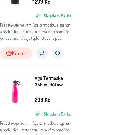
209
Kč
Skladem
5+
ks
Představujeme vám Aga termosku, elegantní
a praktickou termosku, která vám pomůže
udržet vaše nápoje teplé i studené po
dlouhou dobu. Ať už se chystáte na výlet do
přírody, do práce nebo na sportovní aktivity,
Koupit
tato termoska se stane vaším
nepostradatelným společníkem.
Aga Termoska
350 ml Růžová
209
Kč
Skladem
5+
ks
Představujeme vám Aga termosku, elegantní
a praktickou termosku, která vám pomůže