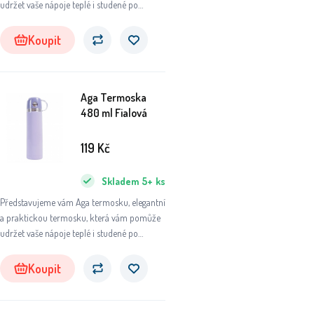
udržet vaše nápoje teplé i studené po
dlouhou dobu. Ať už se chystáte na výlet do
přírody, do práce nebo na sportovní aktivity,
Koupit
tato termoska se stane vaším
nepostradatelným společníkem.
Aga Termoska
480 ml Fialová
119
Kč
Skladem
5+
ks
Představujeme vám Aga termosku, elegantní
a praktickou termosku, která vám pomůže
udržet vaše nápoje teplé i studené po
dlouhou dobu. Ať už se chystáte na výlet do
přírody, do práce nebo na sportovní aktivity,
Koupit
tato termoska se stane vaším
nepostradatelným společníkem.