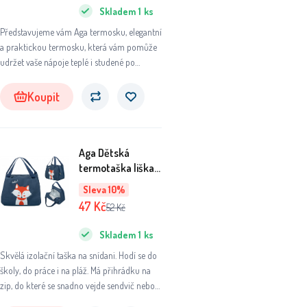
Skladem
1
ks
Představujeme vám Aga termosku, elegantní
a praktickou termosku, která vám pomůže
udržet vaše nápoje teplé i studené po
dlouhou dobu. Ať už se chystáte na výlet do
přírody, do práce nebo na sportovní aktivity,
Koupit
tato termoska se stane vaším
nepostradatelným společníkem.
Aga Dětská
termotaška liška
oranžová
Sleva 10%
47
Kč
52
Kč
Skladem
1
ks
Skvělá izolační taška na snídani. Hodí se do
školy, do práce i na pláž. Má přihrádku na
zip, do které se snadno vejde sendvič nebo
termoska. Design: liška. Materiál: polyester.