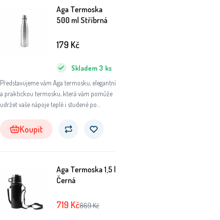
Aga Termoska
500 ml Stříbrná
179
Kč
Skladem
3
ks
Představujeme vám Aga termosku, elegantní
a praktickou termosku, která vám pomůže
udržet vaše nápoje teplé i studené po
dlouhou dobu. Ať už se chystáte na výlet do
přírody, do práce nebo na sportovní aktivity,
Koupit
tato termoska se stane vaším
nepostradatelným společníkem.
Aga Termoska 1,5 l
Černá
719
Kč
869
Kč