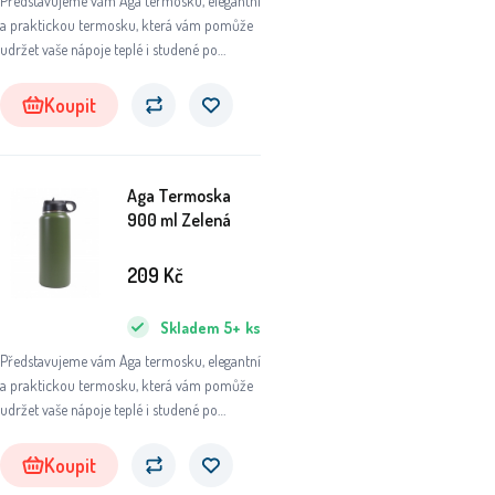
Představujeme vám Aga termosku, elegantní
a praktickou termosku, která vám pomůže
udržet vaše nápoje teplé i studené po
dlouhou dobu. Ať už se chystáte na výlet do
přírody, do práce nebo na sportovní aktivity,
Koupit
tato termoska se stane vaším
nepostradatelným společníkem.
Aga Termoska
900 ml Zelená
209
Kč
Skladem
5+
ks
Představujeme vám Aga termosku, elegantní
a praktickou termosku, která vám pomůže
udržet vaše nápoje teplé i studené po
dlouhou dobu. Ať už se chystáte na výlet do
přírody, do práce nebo na sportovní aktivity,
Koupit
tato termoska se stane vaším