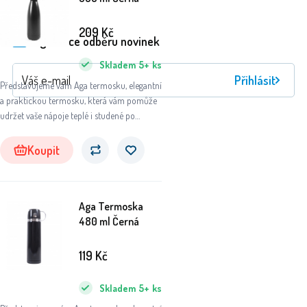
209
Kč
Registrace odběru novinek
Skladem
5+
ks
Přihlásit
Představujeme vám Aga termosku, elegantní
a praktickou termosku, která vám pomůže
udržet vaše nápoje teplé i studené po
dlouhou dobu. Ať už se chystáte na výlet do
přírody, do práce nebo na sportovní aktivity,
Koupit
tato termoska se stane vaším
nepostradatelným společníkem.
Aga Termoska
480 ml Černá
119
Kč
Skladem
5+
ks