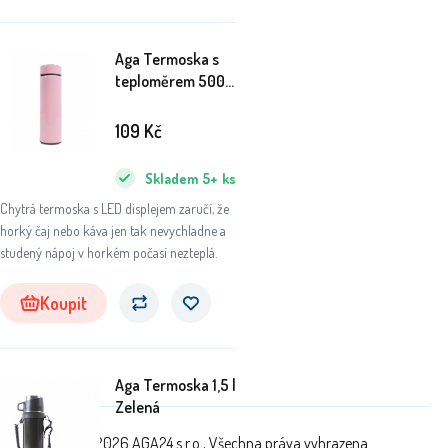
nepostradatelným společníkem.
Aga Termoska s
teploměrem 500
ml Růžová
109
Kč
Skladem
5+
ks
Chytrá termoska s LED displejem zaručí, že
horký čaj nebo káva jen tak nevychladne a
studený nápoj v horkém počasí nezteplá.
Koupit
Aga Termoska 1,5 l
Zelená
© 2026 AGA24 s.r.o., Všechna práva vyhrazena