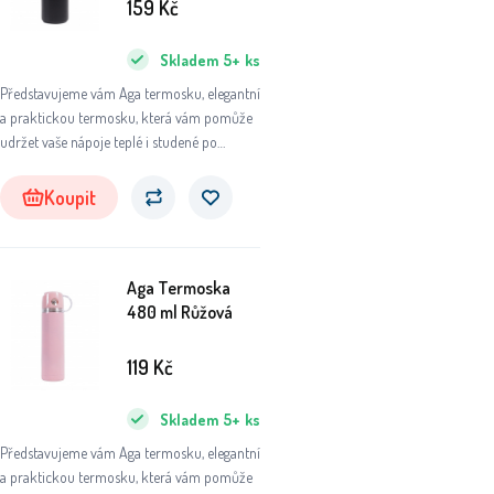
159
Kč
Skladem
5+
ks
Představujeme vám Aga termosku, elegantní
a praktickou termosku, která vám pomůže
udržet vaše nápoje teplé i studené po
dlouhou dobu. Ať už se chystáte na výlet do
přírody, do práce nebo na sportovní aktivity,
Koupit
tato termoska se stane vaším
nepostradatelným společníkem.
Aga Termoska
480 ml Růžová
119
Kč
Skladem
5+
ks
Představujeme vám Aga termosku, elegantní
a praktickou termosku, která vám pomůže