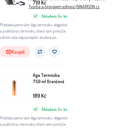
719
Kč
Tvorba a pronájem eshopů
BINARGON.cz
Skladem
5+
ks
Představujeme vám Aga termosku, elegantní
a praktickou termosku, která vám pomůže
udržet vaše nápoje teplé i studené po
dlouhou dobu. Ať už se chystáte na výlet do
přírody, do práce nebo na sportovní aktivity,
Koupit
tato termoska se stane vaším
nepostradatelným společníkem.
Aga Termoska
750 ml Oranžová
189
Kč
Skladem
5+
ks
Představujeme vám Aga termosku, elegantní
a praktickou termosku, která vám pomůže