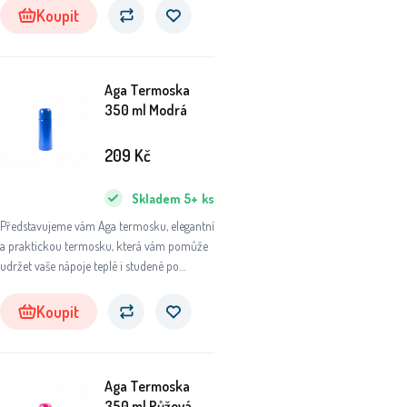
přírody, do práce nebo na sportovní aktivity,
Koupit
tato termoska se stane vaším
nepostradatelným společníkem.
Aga Termoska
350 ml Modrá
209
Kč
Skladem
5+
ks
Představujeme vám Aga termosku, elegantní
a praktickou termosku, která vám pomůže
udržet vaše nápoje teplé i studené po
dlouhou dobu. Ať už se chystáte na výlet do
přírody, do práce nebo na sportovní aktivity,
Koupit
tato termoska se stane vaším
nepostradatelným společníkem.
Aga Termoska
350 ml Růžová