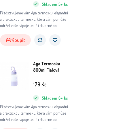
Skladem
5+
ks
Představujeme vám Aga termosku, elegantní
a praktickou termosku, která vám pomůže
udržet vaše nápoje teplé i studené po
dlouhou dobu. Ať už se chystáte na výlet do
přírody, do práce nebo na sportovní aktivity,
Koupit
tato termoska se stane vaším
nepostradatelným společníkem.
Aga Termoska
800ml Fialová
179
Kč
Skladem
5+
ks
Představujeme vám Aga termosku, elegantní
a praktickou termosku, která vám pomůže
udržet vaše nápoje teplé i studené po
dlouhou dobu. Ať už se chystáte na výlet do