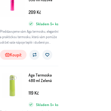
209
Kč
Skladem
5+
ks
Představujeme vám Aga termosku, elegantní
a praktickou termosku, která vám pomůže
udržet vaše nápoje teplé i studené po
dlouhou dobu. Ať už se chystáte na výlet do
přírody, do práce nebo na sportovní aktivity,
Koupit
tato termoska se stane vaším
nepostradatelným společníkem.
Aga Termoska
480 ml Zelená
119
Kč
Skladem
5+
ks