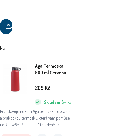
Filtrovat
produkty
Nejdražší
Nejlevnější
Doporučujeme
Aga Termoska
900 ml Červená
209
Kč
Skladem
5+
ks
Představujeme vám Aga termosku, elegantní
a praktickou termosku, která vám pomůže
udržet vaše nápoje teplé i studené po
dlouhou dobu. Ať už se chystáte na výlet do