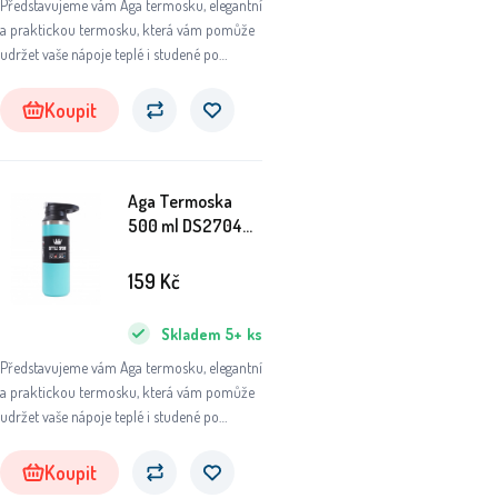
Představujeme vám Aga termosku, elegantní
a praktickou termosku, která vám pomůže
udržet vaše nápoje teplé i studené po
dlouhou dobu. Ať už se chystáte na výlet do
přírody, do práce nebo na sportovní aktivity,
Koupit
tato termoska se stane vaším
nepostradatelným společníkem.
Aga Termoska
500 ml DS2704
Modrá
159
Kč
Skladem
5+
ks
Představujeme vám Aga termosku, elegantní
a praktickou termosku, která vám pomůže
udržet vaše nápoje teplé i studené po
dlouhou dobu. Ať už se chystáte na výlet do
přírody, do práce nebo na sportovní aktivity,
Koupit
tato termoska se stane vaším