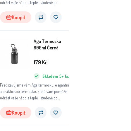
udržet vaše nápoje teplé i studené po
dlouhou dobu. Ať už se chystáte na výlet do
přírody, do práce nebo na sportovní aktivity,
Koupit
tato termoska se stane vaším
nepostradatelným společníkem.
Aga Termoska
800ml Černá
179
Kč
Skladem
5+
ks
Představujeme vám Aga termosku, elegantní
a praktickou termosku, která vám pomůže
udržet vaše nápoje teplé i studené po
dlouhou dobu. Ať už se chystáte na výlet do
přírody, do práce nebo na sportovní aktivity,
Koupit
tato termoska se stane vaším
nepostradatelným společníkem.