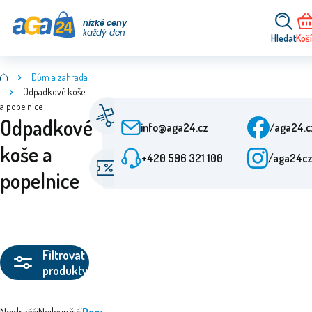
nízké ceny
každý den
Hledat
Koš
Dům a zahrada
Odpadkové koše
a popelnice
Rychlé doručení
Záka
Odpadkové
Od objednání 24 h
Po-P
info@aga24.cz
/aga24.
koše a
+420 596 321 100
/aga24c
Akční nabídky
Ověř
popelnice
Slevy až 50 %
Více 
Filtrovat
produkty