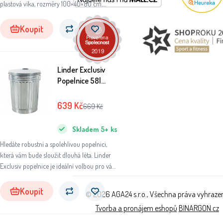
plastová víka, rozměry 100×40×80 cm.
Ideální pro třídění odpadu v domácnosti i
exteriéru.
Koupit
Linder Exclusiv
Popelnice 58l
pozinkovaná
639
Kč
669
Kč
Skladem
5+
ks
Hledáte robustní a spolehlivou popelnici,
která vám bude sloužit dlouhá léta. Linder
Exclusiv popelnice je ideální volbou pro váš
domov, zahradu nebo chatu.
Koupit
© 2026 AGA24 s.r.o., Všechna práva vyhraze
Tvorba a pronájem eshopů
BINARGON.cz