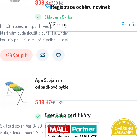
369
Kč
389
Kč
Registrace odběru novinek
Skladem
5+
ks
Přihlás
Hledáte robustní a spolehlivou popelnici,
která vám bude sloužit dlouhá léta. Linder
Exclusiv popelnice je ideální volbou pro váš
domov, zahradu nebo chatu.
Koupit
Aga Stojan na
odpadkové pytle
3x120 l Žlutý,
Modrý, Zelený
539
Kč
569
Kč
Ocenění a certifikáty
Skladem
5+
ks
Skládací stojan Aga 3×120 l s víky v barvách
žlutá, zelená a modrá. Stabilní ocelový rám,