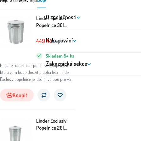
Nejdražší
Nejlevnější
Doporučujeme
O společnosti
Linder Exclusiv
Popelnice 30l
pozinkovaná
Nakupování
449
Kč
479
Kč
Skladem
5+
ks
Zákaznická sekce
Hledáte robustní a spolehlivou popelnici,
která vám bude sloužit dlouhá léta. Linder
Exclusiv popelnice je ideální volbou pro váš
domov, zahradu nebo chatu.
Koupit
Linder Exclusiv
Popelnice 20l
pozinkovaná